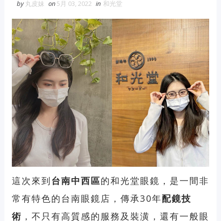
by
丸皮妹
on
5月 03, 2022
in
和光堂
這次來到
台南中西區
的
和光堂眼鏡
，是一間非
常有特色的
台南眼鏡店
，傳承30年
配鏡技
術
，不只有高質感的服務及裝潢，還有一般眼