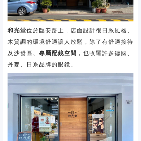
和光堂
位於臨安路上，店面設計很日系風格、
木質調的環境舒適讓人放鬆，除了有舒適接待
及沙發區、
專屬配鏡空間
，也收羅許多德國、
丹麥、日系品牌的眼鏡。