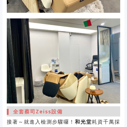
▌ 全套蔡司Zeiss設備
接著～就進入檢測步驟囉！
和光堂
耗資千萬採