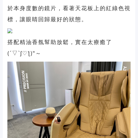
於本身度數的鏡片，看著天花板上的紅綠色視
標，讓眼睛回歸最好的狀態。
搭配精油香氛幫助放鬆，實在太療癒了
(´▽`ʃ♡ƪ)"～