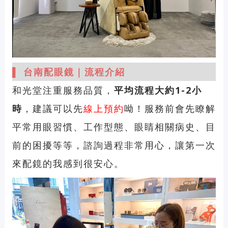
▌ 台南配眼鏡｜流程介紹
和光堂注重服務品質，
平均流程大約1-2小
時
，建議可以先
線上預約
呦！服務前會先瞭解
平常用眼習慣、工作型態、眼睛相關病史、目
前的困擾等等，諮詢過程非常用心，讓第一次
來配鏡的我感到很安心。