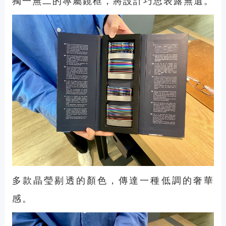
獨一無二的專屬鏡框，將設計巧思表露無遺。
多款晶瑩剔透的顏色，傳達一種低調的奢華
感。