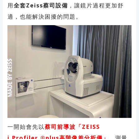
用
全套Zeiss蔡司設備
，讓鏡片過程更加舒
適，也能解決困擾的問題。
一開始會先以
蔡司前導波「ZEISS
i.Profiler ®plus高階像差分析儀」
，測量