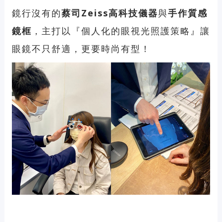
鏡行沒有的
蔡司Zeiss
高科技儀器
與
手作質感
鏡框
，主打以『個人化的眼視光照護策略』讓
眼鏡不只舒適，更要時尚有型！