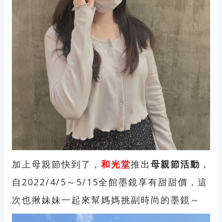
加上母親節快到了，
和光堂
推出
母親節活動
，
自2022/4/5～5/15全館墨鏡享有甜甜價，這
次也揪妹妹一起來幫媽媽挑副時尚的墨鏡～