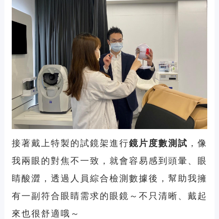
接著戴上特製的試鏡架進行
鏡片度數測試
，像
我兩眼的對焦不一致，就會容易感到頭暈、眼
睛酸澀，透過人員綜合檢測數據後，幫助我擁
有一副符合眼睛需求的眼鏡～不只清晰、戴起
來也很舒適哦～