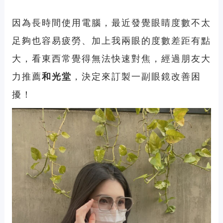
因為長時間使用電腦，最近發覺眼睛度數不太
足夠也容易疲勞、加上我兩眼的度數差距有點
大，看東西常覺得無法快速對焦，經過朋友大
力推薦
和光堂
，決定來訂製一副眼鏡改善困
擾！