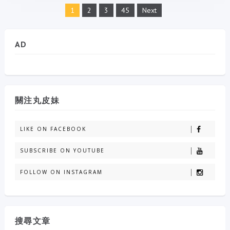
1
2
3
45
Next
AD
關注丸皮妹
LIKE ON FACEBOOK
SUBSCRIBE ON YOUTUBE
FOLLOW ON INSTAGRAM
搜尋文章