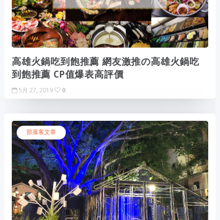
高雄火鍋吃到飽推薦 網友激推の高雄火鍋吃
到飽推薦 CP值爆表高評價
5月 27, 2019
0
部落客文章