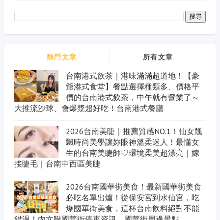
熱門文章
所有文章
台南港式飲茶｜港味滿滿超道地！【豪
爺港式食堂】餐點選擇種類多、價格平
價的台南港式飲茶，中午就有營業了～
大推流沙球、會爆漿超好吃！台南港式餐廳
2026台南美睫｜推薦質感NO.1！仙女飄
飄時尚美學讓妳眼神溫柔迷人！最懂女
生的台南美睫師♡環境柔美超漂亮｜嫁
接睫毛｜台南中西區美睫
2026台南國華街美食！最新國華街美食
必吃名單出爐！從保安宮到水仙宮，吃
爆國華街美食，這杯台南飲料絕對不能
錯過！內文附國華街停車資訊、國華街周邊景點