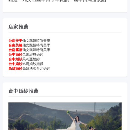
店家推薦
台南美甲
仙女飄飄時尚美學
台南美睫
仙女飄飄時尚美學
台南霧眉
仙女飄飄時尚美學
台中婚紗
昆娜經典婚紗
台中婚紗
茱莉亞婚紗
台中婚紗
比堤婚紗攝影
高雄婚紗
高雄法國台北婚紗
台中婚紗推薦