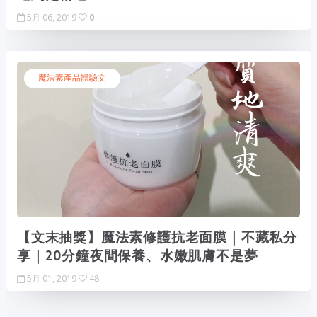
5月 06, 2019
0
魔法素產品體驗文
【文末抽獎】魔法素修護抗老面膜｜不藏私分
享｜20分鐘夜間保養、水嫩肌膚不是夢
5月 01, 2019
48