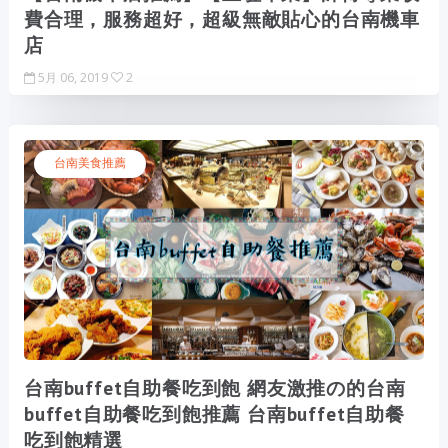
費合理，服務超好，超級無敵貼心的台南機車
店
5月 06, 2019
2
台南美食推薦
台南buffet自助餐吃到飽 網友激推の的台南
buffet自助餐吃到飽推薦 台南buffet自助餐
吃到飽精選