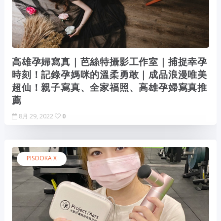
高雄孕婦寫真｜芭絲特攝影工作室｜捕捉幸孕
時刻！記錄孕媽咪的溫柔勇敢｜成品浪漫唯美
超仙！親子寫真、全家福照、高雄孕婦寫真推
薦
8月 29, 2022
0
PISOOKA X