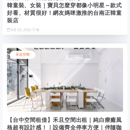
韓童裝、女裝｜寶貝怎麼穿都像小明星～款式
好看、材質很好！網友媽咪激推的台南正韓童
裝店
8月 03, 2022
0
禾且空間
【台中空間租借】禾且空間出租｜純白療癒風
格超有設計感！｜設備齊全停車方便｜伴隨咖