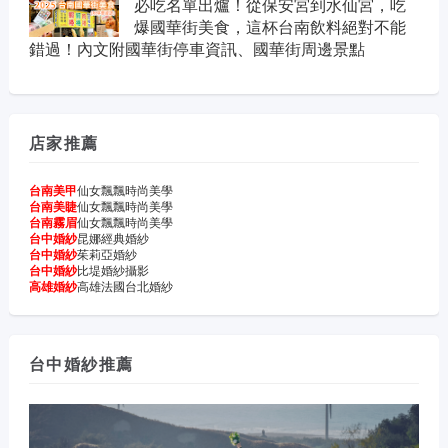
必吃名單出爐！從保安宮到水仙宮，吃
爆國華街美食，這杯台南飲料絕對不能
錯過！內文附國華街停車資訊、國華街周邊景點
店家推薦
台南美甲
仙女飄飄時尚美學
台南美睫
仙女飄飄時尚美學
台南霧眉
仙女飄飄時尚美學
台中婚紗
昆娜經典婚紗
台中婚紗
茱莉亞婚紗
台中婚紗
比堤婚紗攝影
高雄婚紗
高雄法國台北婚紗
台中婚紗推薦