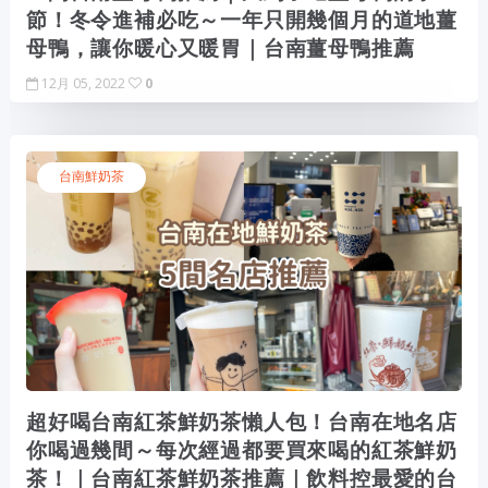
節！冬令進補必吃～一年只開幾個月的道地薑
母鴨，讓你暖心又暖胃｜台南薑母鴨推薦
12月 05, 2022
0
台南鮮奶茶
超好喝台南紅茶鮮奶茶懶人包！台南在地名店
你喝過幾間～每次經過都要買來喝的紅茶鮮奶
茶！｜台南紅茶鮮奶茶推薦｜飲料控最愛的台