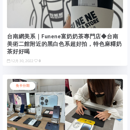
台南網美系｜Funene富奶奶茶專門店◆台南
美術二館附近的黑白色系超好拍，特色麻糬奶
茶好好喝
12月 30, 2022
0
免卡分期