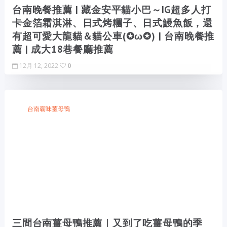
台南晚餐推薦 | 藏金安平貓小巴～IG超多人打
卡金箔霜淇淋、日式烤糰子、日式鰻魚飯，還
有超可愛大龍貓＆貓公車(✪ω✪) | 台南晚餐推
薦 | 成大18巷餐廳推薦
12月 12, 2022
0
台南霸味薑母鴨
三間台南薑母鴨推薦｜又到了吃薑母鴨的季