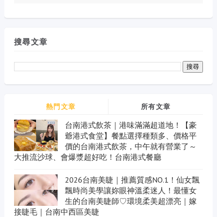
搜尋文章
熱門文章
所有文章
台南港式飲茶｜港味滿滿超道地！【豪
爺港式食堂】餐點選擇種類多、價格平
價的台南港式飲茶，中午就有營業了～
大推流沙球、會爆漿超好吃！台南港式餐廳
2026台南美睫｜推薦質感NO.1！仙女飄
飄時尚美學讓妳眼神溫柔迷人！最懂女
生的台南美睫師♡環境柔美超漂亮｜嫁
接睫毛｜台南中西區美睫