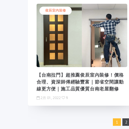
俊辰室內裝修
【台南拉門】超推薦俊辰室內裝修！價格
合理、資深師傅經驗豐富｜節省空間讓動
線更方便｜施工品質優質台南老屋翻修
2月 01, 2022
1
1
2