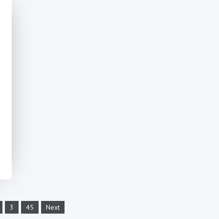
3
45
Next