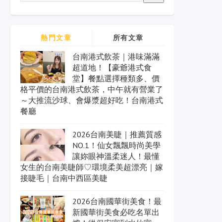
熱門文章
所有文章
台南港式飲茶｜港味滿滿
超道地！【豪爺港式食
堂】餐點選擇種類多、價
格平價的台南港式飲茶，中午就有營業了
～大推流沙球、會爆漿超好吃！台南港式
餐廳
2026台南美睫｜推薦質感
NO.1！仙女飄飄時尚美學
讓妳眼神溫柔迷人！最懂
女生的台南美睫師♡環境柔美超漂亮｜嫁
接睫毛｜台南中西區美睫
2026台南國華街美食！最
新國華街美食必吃名單出