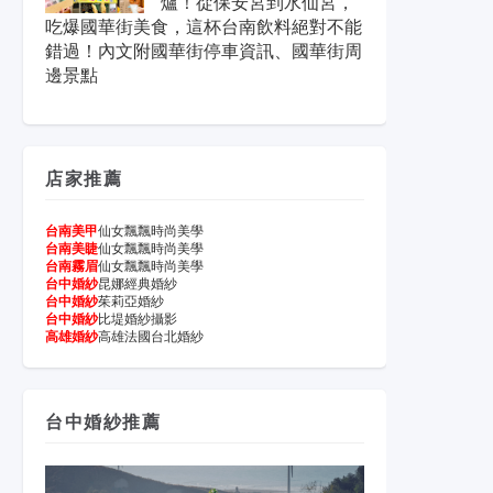
爐！從保安宮到水仙宮，
吃爆國華街美食，這杯台南飲料絕對不能
錯過！內文附國華街停車資訊、國華街周
邊景點
店家推薦
台南美甲
仙女飄飄時尚美學
台南美睫
仙女飄飄時尚美學
台南霧眉
仙女飄飄時尚美學
台中婚紗
昆娜經典婚紗
台中婚紗
茱莉亞婚紗
台中婚紗
比堤婚紗攝影
高雄婚紗
高雄法國台北婚紗
台中婚紗推薦