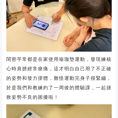
閨密平常都是在家使用瑜珈墊運動，發現練核
心時肩膀經常痠痛，這才明白自己用了不正確
的姿勢和發力撐體，難怪運動完身子很緊繃，
於是我們和教練約了一周後的體驗課，一起拯
救姿勢不良的困擾啦！