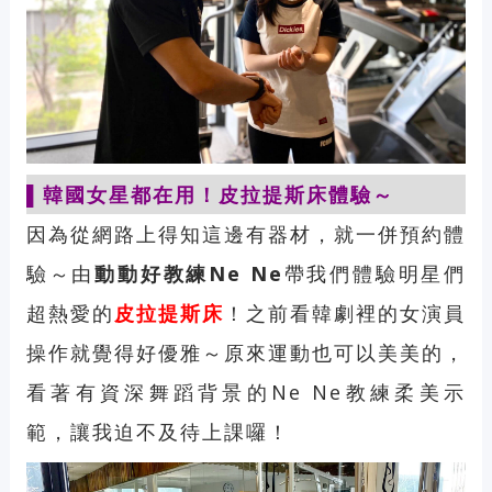
▌韓國女星都在用！皮拉提斯床體驗～
因為從網路上得知這邊有器材，就一併預約體
驗～由
動動好教練
Ne Ne
帶我們體驗明星們
超熱愛的
皮拉提斯床
！之前看韓劇裡的女演員
操作就覺得好優雅～原來運動也可以美美的，
看著有資深舞蹈背景的Ne Ne教練柔美示
範，讓我迫不及待上課囉！