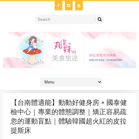
【台南體適能】動動好健身房 × 國泰健
檢中心｜專業的體態調整｜矯正容易疏
忽的運動盲點｜體驗韓國超火紅的皮拉
提斯床