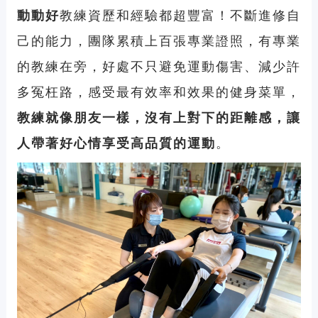
動動好
教練資歷和經驗都超豐富！不斷進修自
己的能力，團隊累積上百張專業證照，有專業
的
教練
在旁，好處不只避免運動傷害、減少許
多冤枉路，感受最有效率和效果的健身菜單，
教練就像朋友一樣，沒有上對下的距離感，讓
人帶著好心情享受高品質的運動
。