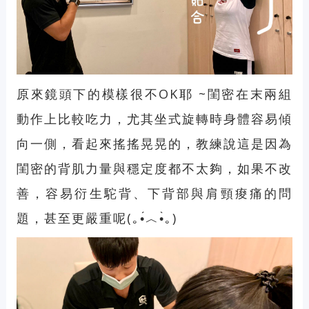
原來鏡頭下的模樣很不OK耶 ~閨密在末兩組
動作上比較吃力，尤其坐式旋轉時身體容易傾
向一側，看起來搖搖晃晃的，教練說這是因為
閨密的背肌力量與穩定度都不太夠，如果不改
善，容易衍生駝背、下背部與肩頸痠痛的問
題，甚至更嚴重呢(｡•́︿•̀｡)