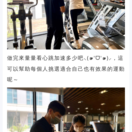
做完來量量看心跳加速多少吧
(
๑
'
ᗜ
'
๑
)
，這
⸜
⃙⃘
⃙⃘
⸝
可以幫助每個人挑選適合自己也有效果的運動
呢～