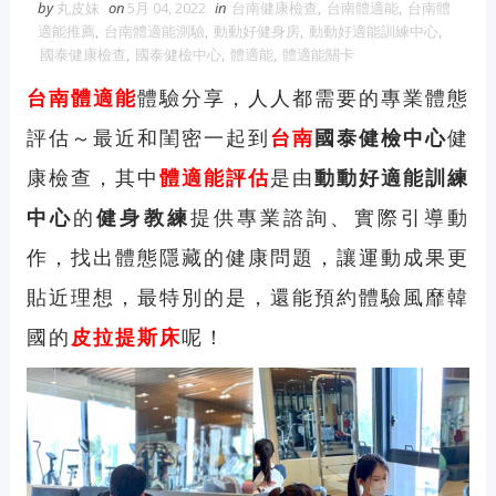
by
丸皮妹
on
5月 04, 2022
in
台南健康檢查
,
台南體適能
,
台南體
適能推薦
,
台南體適能測驗
,
動動好健身房
,
動動好適能訓練中心
,
國泰健康檢查
,
國泰健檢中心
,
體適能
,
體適能關卡
台南體適能
體驗分享，人人都需要的專業體態
評估～最近和閨密一起到
台南
國泰健檢中心
健
康檢查，其中
體適能評估
是由
動動好適能訓練
中心
的
健身教練
提供專業
諮詢、
實際引導動
作
，找出體態隱藏的健康問題，讓運動成果更
貼近理想，最特別的是，還能預約體驗風靡韓
國的
皮拉提斯床
呢！