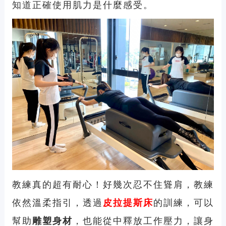
知道正確使用肌力是什麼感受。
教練真的超有耐心！好幾次忍不住聳肩，教練
依然溫柔指引，透過
皮拉提斯床
的訓練，可以
幫助
雕塑身材
，也能從中釋放工作壓力，讓身