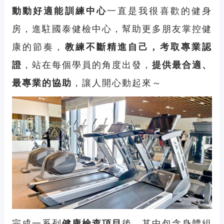
動動好適能訓練中心
一直是我很喜歡的健身
房，進駐國泰健檢中心，幫助更多朋友掌控健
康的節奏，
教練不斷精進自己，考取專業認
證
，站在每個學員的角度出發，
提供最合適、
最專業的協助
，讓人開心動起來～
完成一系列
健康檢查項目
後，其中包含身體組