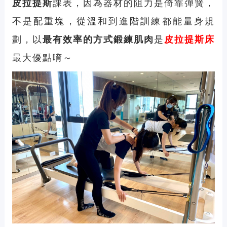
皮拉提斯
課表，因為器材的阻力是倚靠彈簧，
不是配重塊，從溫和到進階訓練都能量身規
劃，以
最有效率的方式鍛練肌肉
是
皮拉提斯床
最大優點唷～