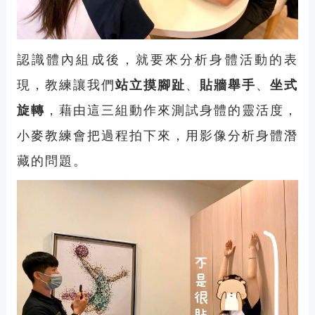
認識體內組成後，就要來分析身體活動的表
現，教練讓我們
站立摸腳趾
、
貼牆舉手
、
坐式
旋轉
，藉由這三組動作來測試身體的靈活度，
小麥教練會把過程拍下來，用影像分析身體潛
藏的問題。