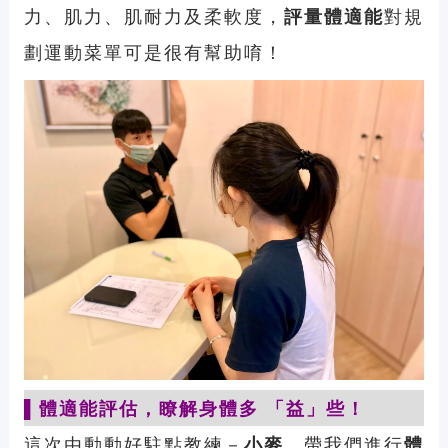
力、肌力、肌耐力及柔軟度，
評量體適能
對規
劃運動菜單可是很有幫助唷！
▌體適能評估，瞭解身體多
「
益
」
些！
這次由動動好駐點教練－
小麥
，帶我們進行
體