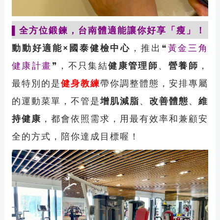
▌全方位鍛鍊，台南體適能讓你好享
「
瘦
」
！
動動好適能×國泰健檢中心
，推出❝
黃金三角
健康計畫
❞，不只集結
健康管理師
、
營養師
，
最特別的是
健身
教練
帶你調整體態，安排專屬
的運動菜單，不管是
增肌減脂
、
改善體態
、
維
持健康
，都會依照需求，用最有效率和兼顧安
全的方式，陪你達成目標喔！