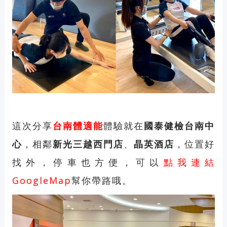
這次分享
台南體適能
體驗就在
國泰健檢台南中
心
，相鄰
新光三越西門店
、
晶英酒店
，位置好
找外，停車也方便，可以
點我連結
GoogleMap
幫你帶路哦。