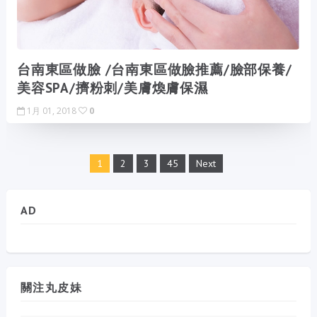
台南東區做臉 /台南東區做臉推薦/臉部保養/
美容SPA/擠粉刺/美膚煥膚保濕
1月 01, 2018
0
1
2
3
45
Next
AD
關注丸皮妹