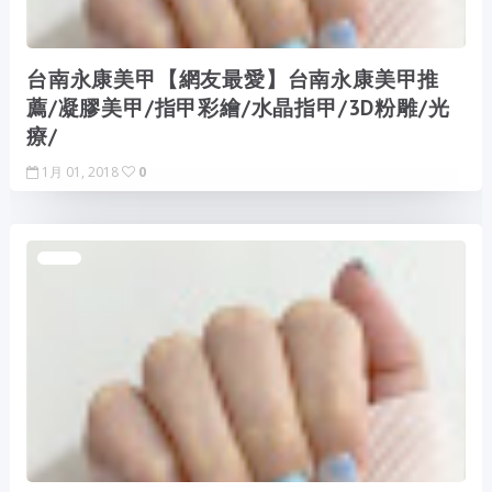
台南永康美甲【網友最愛】台南永康美甲推
薦/凝膠美甲/指甲彩繪/水晶指甲/3D粉雕/光
療/
1月 01, 2018
0