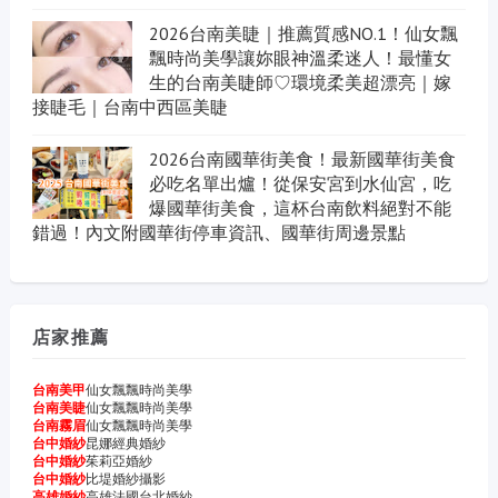
2026台南美睫｜推薦質感NO.1！仙女飄
飄時尚美學讓妳眼神溫柔迷人！最懂女
生的台南美睫師♡環境柔美超漂亮｜嫁
接睫毛｜台南中西區美睫
2026台南國華街美食！最新國華街美食
必吃名單出爐！從保安宮到水仙宮，吃
爆國華街美食，這杯台南飲料絕對不能
錯過！內文附國華街停車資訊、國華街周邊景點
店家推薦
台南美甲
仙女飄飄時尚美學
台南美睫
仙女飄飄時尚美學
台南霧眉
仙女飄飄時尚美學
台中婚紗
昆娜經典婚紗
台中婚紗
茱莉亞婚紗
台中婚紗
比堤婚紗攝影
高雄婚紗
高雄法國台北婚紗