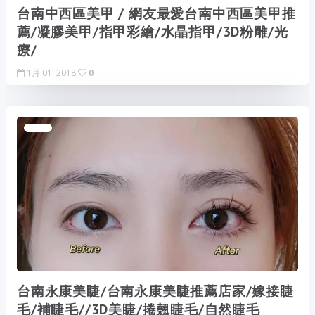
台南中西區美甲 / 網友最愛台南中西區美甲推
薦/凝膠美甲/指甲彩繪/水晶指甲/3D粉雕/光
療/
1月 01, 2018
0
台南永康美睫/台南永康美睫推薦店家/嫁接睫
毛/補睫毛//3D美睫/捲翹睫毛/自然睫毛