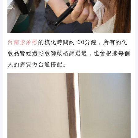
台南形象照
的
梳化時間約 60分鐘
，所有的化
妝品皆經過彩妝師嚴格篩選過，也會根據每個
人的膚質做合適搭配。