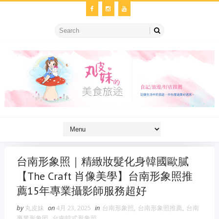
台南形象照｜精緻妝髮化身韓國歐膩
【The Craft 肖像美學】台南形象照推
薦15年專業攝影師服務超好
by
丸皮妹
on
4月 23, 2025
in
台南形象照
,
台南形象照推薦
,
台南
專業形象照
,
台南韓式形象照