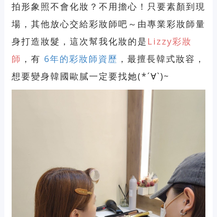
拍形象照不會化妝？不用擔心！只要素顏到現
場，其他放心交給彩妝師吧～由專業彩妝師量
身打造妝髮，這次幫我化妝的是
Lizzy彩妝
師
，有
6年的彩妝師資歷
，最擅長韓式妝容，
想要變身韓國歐膩一定要找她(*´∀`)~