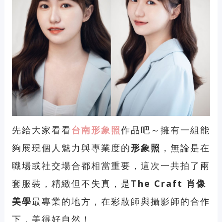
先給大家看看
台南形象照
作品吧～擁有一組能
夠展現個人魅力與專業度的
形象照
，無論是在
職場或社交場合都相當重要，這次一共拍了兩
套服裝，
精緻但不失真
，是
The Craft 肖像
美學
最專業的地方，在彩妝師與攝影師的合作
下，
美得好自然！