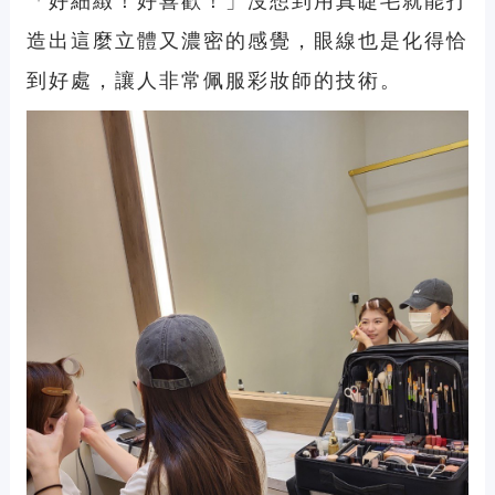
「好細緻！好喜歡！」沒想到用真睫毛就能打
造出這麼立體又濃密的感覺，眼線也是化得恰
到好處，讓人非常佩服彩妝師的技術。