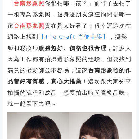
「
台南形象照
你都拍哪一家？」前陣子去拍了
一組專業形象照，被身邊朋友瘋狂詢問是哪一
家
台南形象照
實在是太好看了！很幸運這次在
網路上找到
【The Craft 肖像美學】
，攝影
師和彩妝師
服務超好
、
價格也很合理
，許多人
因為工作都有拍攝過形象照的經驗，但要找到
滿意的攝影師並不容易，這家
台南形象照的作
品都好有質感，真心大推薦
！這次跟大家分享
拍攝的流程和成品，想要拍出時尚高級品味，
就一起看下去吧～