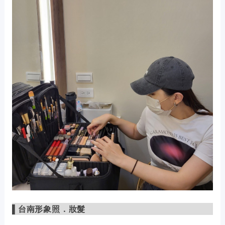
▌
台南形象照
．妝髮