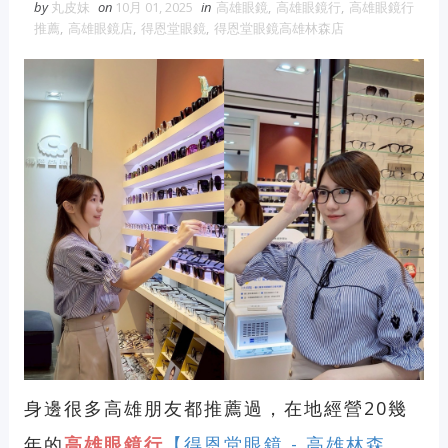
by
丸皮妹
on
10月 01, 2025
in
高雄眼鏡
,
高雄眼鏡行
,
高雄眼鏡行
推薦
,
高雄眼鏡店
,
得恩堂眼鏡
,
得恩堂眼鏡高雄林森店
身邊很多高雄朋友都推薦過，在地經營20幾
年的
高雄眼鏡行
【得
恩堂眼鏡 - 高雄林森