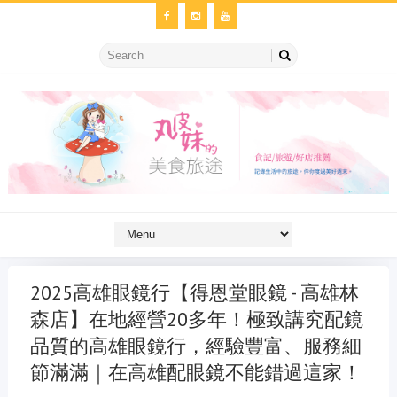
2025高雄眼鏡行【得恩堂眼鏡 - 高雄林
森店】在地經營20多年！極致講究配鏡
品質的高雄眼鏡行，經驗豐富、服務細
節滿滿｜在高雄配眼鏡不能錯過這家！