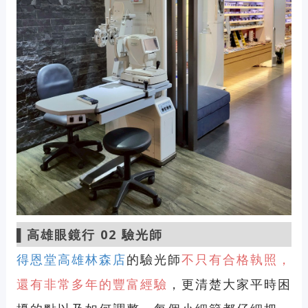
▌高雄
眼鏡行 02 驗光師
得恩堂高雄林森店
的驗光師
不只有合格執照，
還有非常多年的豐富經驗
，更清楚大家平時困