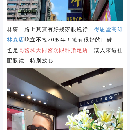
林森一路上其實有好幾家眼鏡行，
得恩堂高雄
林森店
屹立不搖20多年！擁有很好的口碑，
也是
高醫和大同醫院眼科指定店
，讓人來這裡
配眼鏡，特別放心。