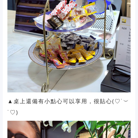
▲桌上還備有小點心可以享用，很貼心(♡˙︶
˙♡)