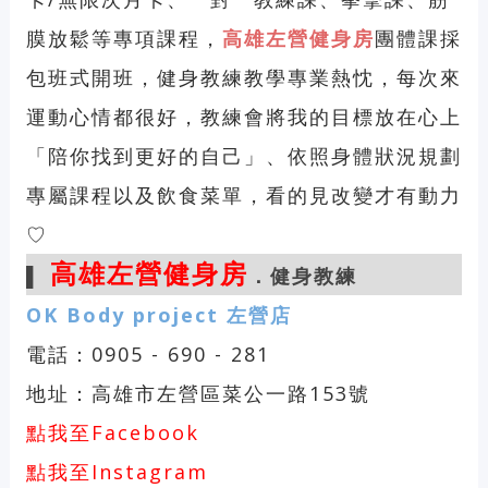
膜放鬆
等專項課程，
高雄
左營健身房
團體課採
包班式開班
，
健身教練教學專業熱忱
，每次來
運動心情都很好，教練
會將我的目標放在心上
「陪你找到更好的自己」
、依照身體狀況規劃
專屬課程以及飲食菜單
，
看的見改變才有動力
♡
高雄
左營健身房
▌
．健身教練
OK Body project 左營店
電話：0905 - 690 - 281
地址：高雄市左營區菜公一路153號
點我至Facebook
點我至Instagram