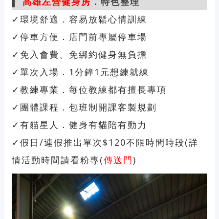
▌
高雄
左營健身房
．
特色整理
✓環境舒適．容易放鬆心情訓練
✓停車方便．店門前專屬停車場
✓免入會費、免綁約健身無負擔
✓單次入場．1分鐘1元想練就練
✓教練專業．每位教練都有擅長專項
✓團體課程．包班制開課客製規劃
✓有貓星人．健身有貓陪有動力
✓假日/連假推出單次$120不限時間時段(詳
情活動時間請看粉專(
傳送門
)