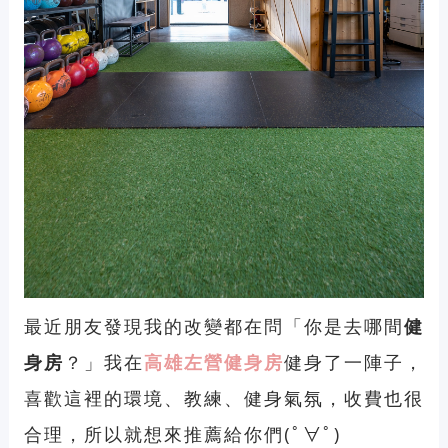
最近朋友發現我的改變都在問「你是去哪間
健
身房
？」我在
高雄左營健身房
健身了一陣子，
喜歡這裡的環境、教練、健身氣氛，收費也很
合理，所以就想來推薦給你們(ﾟ∀ﾟ)