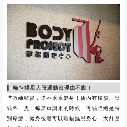
▌ 喵🐾貓星人陪運動沒理由不動！
喵教練監督，還不乖乖健身！店內有橘貓、黑
貓各一隻，每當重訓累的時候，有貓陪總是特
別療癒，健身後還可以嚕貓撫慰身心，太舒壓