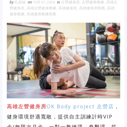
by
丸皮妹
on
10月 01, 2024
in
左營健身房
,
左營健身教練
,
高雄左
營健身房
,
高雄左營健身教練
,
高雄健身房
,
高雄健身房推薦
,
高雄
健身教練
,
高雄健身教練推薦
高雄左營健身房
OK Body project 左營店
，
健身環境舒適寬敞，
提供
自主訓練計時VIP
卡/無限次月卡
、
一對一教練課
、
拳擊課
、
筋