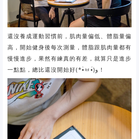
還沒養成運動習慣前，肌肉量偏低、體脂量偏
高，開始健身後每次測量，體脂跟肌肉量都有
慢慢進步，果然有練真的有差，就算只是進步
一點點，總比還沒開始好(*•̀ㅂ•́)و！