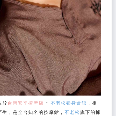
位於
台南安平按摩店
~
不老松養身會館
，相
陌生，是全台知名的按摩館，
不老松
旗下的據