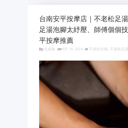
台南安平按摩店｜不老松足湯
足湯泡腳太紓壓、師傅個個
平按摩推薦
by
丸皮妹
on
9月 16, 2024
in
不老松台南
,
不老松足