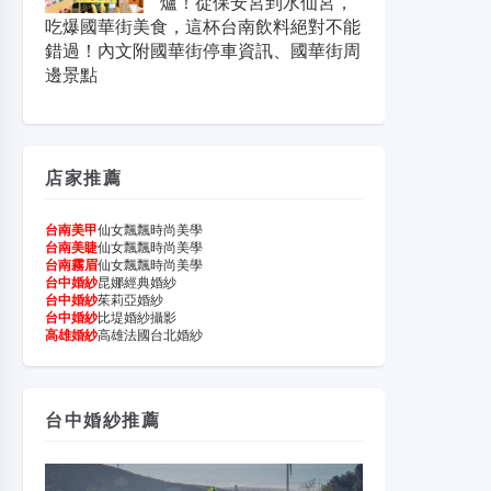
爐！從保安宮到水仙宮，
吃爆國華街美食，這杯台南飲料絕對不能
錯過！內文附國華街停車資訊、國華街周
邊景點
店家推薦
台南美甲
仙女飄飄時尚美學
台南美睫
仙女飄飄時尚美學
台南霧眉
仙女飄飄時尚美學
台中婚紗
昆娜經典婚紗
台中婚紗
茱莉亞婚紗
台中婚紗
比堤婚紗攝影
高雄婚紗
高雄法國台北婚紗
台中婚紗推薦