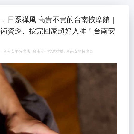
．日系禪風 高貴不貴的台南按摩館｜
技術資深、按完回家超好入睡！台南安
湯
,
台南安平按摩店
,
台南安平按摩推薦
,
台南安平按摩館