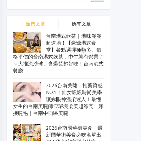
熱門文章
所有文章
台南港式飲茶｜港味滿滿
超道地！【豪爺港式食
堂】餐點選擇種類多、價
格平價的台南港式飲茶，中午就有營業了
～大推流沙球、會爆漿超好吃！台南港式
餐廳
2026台南美睫｜推薦質感
NO.1！仙女飄飄時尚美學
讓妳眼神溫柔迷人！最懂
女生的台南美睫師♡環境柔美超漂亮｜嫁
接睫毛｜台南中西區美睫
2026台南國華街美食！最
新國華街美食必吃名單出