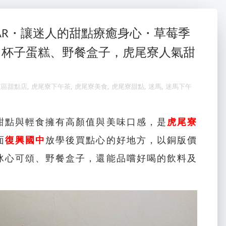
BAR・讓迷人的甜點療癒身心・草莓季
、杯子蛋糕、野餐盒子，虎尾寮人氣甜
東區甜點店
,
虎尾寮下午茶
,
虎尾寮美食
,
虎尾寮甜點
,
迷馬
,
迷馬下午
甜點與輕食擁有高顏值與美味口感，是
虎尾寮
面
復興國中
放學後買點心的好地方，以銅版價
冰心可頌、野餐盒子，還能品嚐好喝的飲料及