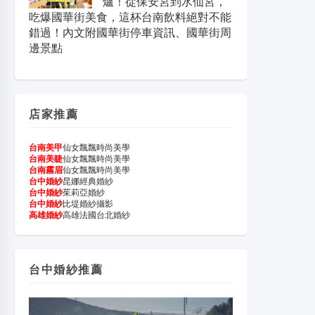
爐！從保安宮到水仙宮，
吃爆國華街美食，這杯台南飲料絕對不能
錯過！內文附國華街停車資訊、國華街周
邊景點
店家推薦
台南美甲
仙女飄飄時尚美學
台南美睫
仙女飄飄時尚美學
台南霧眉
仙女飄飄時尚美學
台中婚紗
昆娜經典婚紗
台中婚紗
茱莉亞婚紗
台中婚紗
比堤婚紗攝影
高雄婚紗
高雄法國台北婚紗
台中婚紗推薦