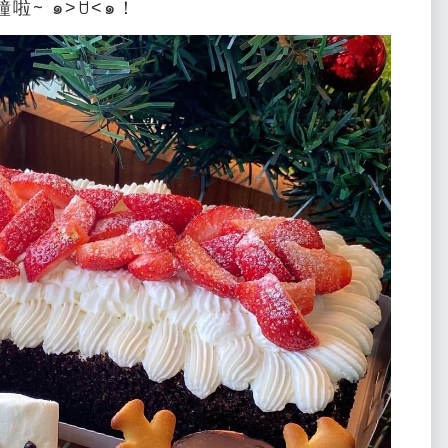
 ๑˃́ꇴ˂̀๑！