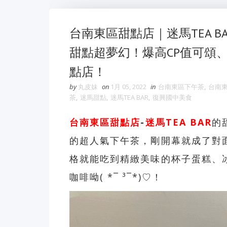
台南東區甜點店｜迷馬TEA 
甜點超夢幻！爆高CP值可頌
點店！
by
丸皮妹
on
1月 05, 2022
in
台南東區下午茶
,
台南
茶
,
迷馬甜點
,
迷馬TEA BAR
,
復興國中美食
台南東區甜點店
-
迷馬TEA BAR
的
的超人氣下午茶，剛開幕就成了對
格就能吃到精緻美味的杯子蛋糕、
咖啡呦( *¯ ³¯*)♡！