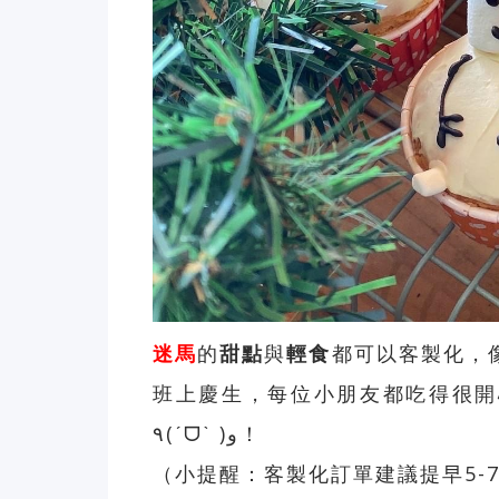
迷馬
的
甜點
與
輕食
都可以客製化，
班上慶生，每位小朋友都吃得很開
٩(ˊᗜˋ )و！
（小提醒：客製化訂單建議提早5-