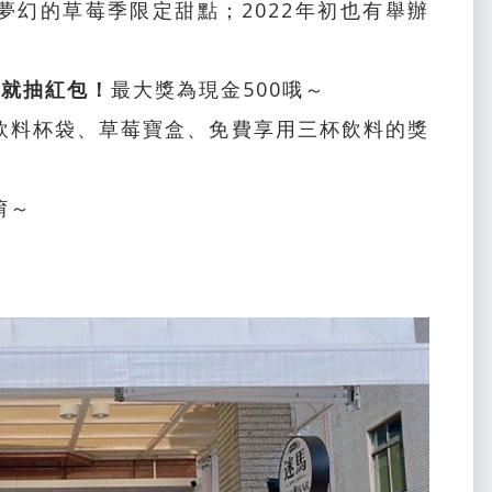
夢幻的草莓季限定甜點；2022年初也有舉辦
★就抽紅包！
最大獎為現金500哦～
飲料杯袋、草莓寶盒、免費享用三杯飲料的獎
唷～