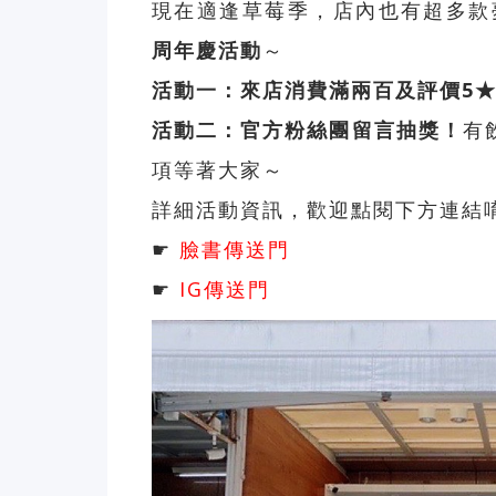
現在適逢草莓季，店內也有超多款
周年慶活動
～
活動一：來店消費滿兩百及評價5
活動二：官方粉絲團留言抽獎！
有
項等著大家～
詳細活動資訊，歡迎點閱下方連結
☛
臉書傳送門
☛
IG傳送門