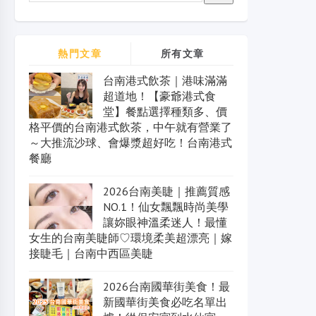
熱門文章
所有文章
台南港式飲茶｜港味滿滿
超道地！【豪爺港式食
堂】餐點選擇種類多、價
格平價的台南港式飲茶，中午就有營業了
～大推流沙球、會爆漿超好吃！台南港式
餐廳
2026台南美睫｜推薦質感
NO.1！仙女飄飄時尚美學
讓妳眼神溫柔迷人！最懂
女生的台南美睫師♡環境柔美超漂亮｜嫁
接睫毛｜台南中西區美睫
2026台南國華街美食！最
新國華街美食必吃名單出