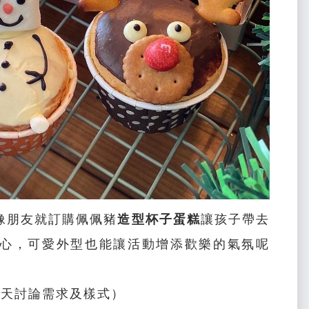
像朋友就訂購佩佩豬
造型杯子蛋糕
讓孩子帶去
心，可愛外型也能讓活動增添歡樂的氣氛呢
7天討論需求及樣式）