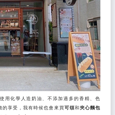
使用化學人造奶油、不添加過多的香精、色
擔的享受，我有時候也會來買
可頌
和
夾心麵包