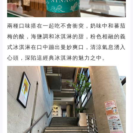
兩種口味搭在一起吃不會衝突，奶味中和
蕃
茄
梅的酸，海鹽調和冰淇淋的甜，粉色相融的義
式冰淇淋在口中蹦出曼妙爽口，清涼氣息湧入
心頭，深陷這經典冰淇淋的魅力之中。