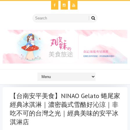
【台南安平美食】NINAO Gelato 蜷尾家
經典冰淇淋｜濃密義式雪酪好沁涼｜非
吃不可的台灣之光｜經典美味的安平冰
淇淋店