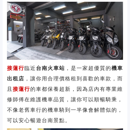
接蓮行
臨近
台南火車站
，是一家超優質的
機車
出租店
，讓你用合理價格租到喜歡的車款，而
且
接蓮行
的車都保養超新，因為店內有專業維
修師傅在維護機車品質，讓你可以順暢騎乘，
不像老舊車行的機車騎到一半像會解體似的，
可以安心暢遊台南景點。