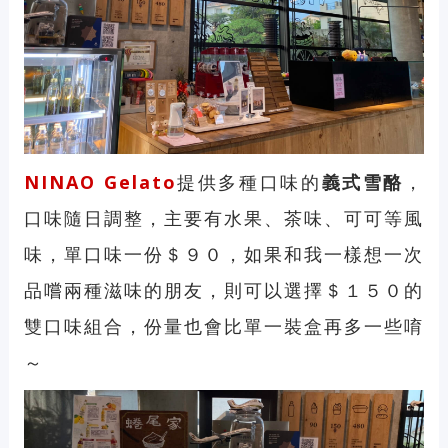
NINAO Gelato
提供多種口味的
義式雪酪
，
口味隨日調整，主要有水果、茶味、可可等風
味，單口味一份＄９０，如果和我一樣想一次
品嚐兩種滋味的朋友，則可以選擇＄１５０的
雙口味組合，份量也會比單一裝盒再多一些唷
～