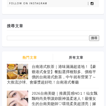
FOLLOW ON INSTAGRAM
搜尋文章
熱門文章
所有文章
台南港式飲茶｜港味滿滿超道地！【豪
爺港式食堂】餐點選擇種類多、價格平
價的台南港式飲茶，中午就有營業了～
大推流沙球、會爆漿超好吃！台南港式餐廳
2026台南美睫｜推薦質感NO.1！仙女飄
飄時尚美學讓妳眼神溫柔迷人！最懂女
生的台南美睫師♡環境柔美超漂亮｜嫁