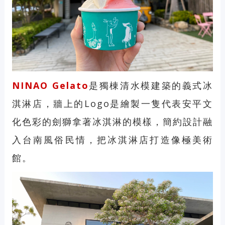
NINAO Gelato
是獨棟清水模建築的義式冰
淇淋店，牆上的Logo是繪製一隻代表安平文
化色彩的劍獅拿著冰淇淋的模樣，簡約設計融
入台南風俗民情，把冰淇淋店打造像極美術
館。