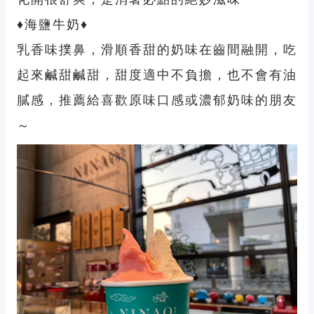
♦
海鹽牛奶
♦
乳香味撲鼻，滑順香甜的奶味在齒間融開，吃
起來鹹甜鹹甜，甜度適中不負擔，也不會有油
膩感，推薦給喜歡原味口感或濃郁奶味的朋友
～