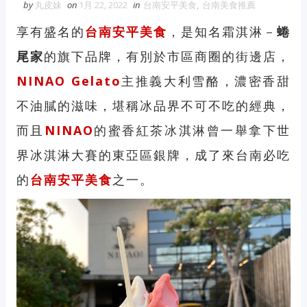
by
丸皮妹
on
1月 22, 2022
in
台南安平美食
,
台南美食推薦
享有盛名的
台南安平美食
，是知名霜淇淋－
蜷
尾家
的旗下品牌，有別於市區商圈的街邊店，
NINAO Gelato
主推義大利雪酪，濃密香甜
不油膩的滋味，堪稱冰品界不可不吃的經典，
而且
NINAO
的蜜香紅茶冰淇淋曾一舉拿下世
界冰淇淋大賽的東亞區銀牌，成了來台南必吃
的
台南安平美食
之一。