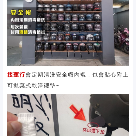
接蓮行
會定期清洗安全帽內襯，也會貼心附上
可拋棄式乾淨襯墊~