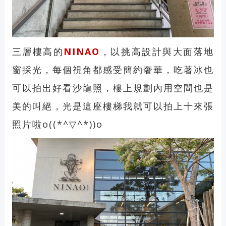
三層樓高的
NINAO
，以挑高設計與大面落地
窗採光，每個視角都感受簡約奢華，吃著冰也
可以拍出好看沙龍照，樓上規劃內用空間也是
美的叫絕，光是這座樓梯我就可以拍上十來張
照片啦o((*^▽^*))o