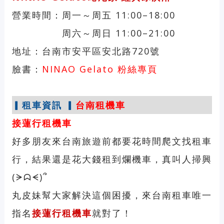
營業時間：周一～周五 11:00–18:00
周六～周日 11:00–21:00
地址：台南市安平區安北路720號
臉書：
NINAO Gelato 粉絲專頁
▎租車資訊 ▎
台南租機車
接蓮行租機車
好多朋友來台南旅遊前都要花時間爬文找租車
行，結果還是花大錢租到爛機車，真叫人掃興
(ᗒᗣᗕ)՞
丸皮妹幫大家解決這個困擾，來台南租車唯一
指名
接蓮行租機車
就對了！