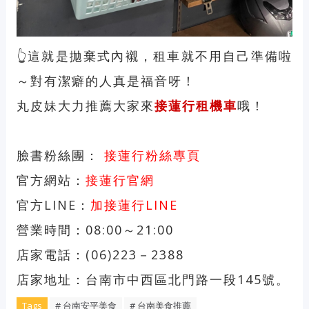
👆這就是拋棄式內襯，租車就不用自己準備啦
～對有潔癖的人真是福音呀！
丸皮妹大力推薦大家來
接蓮行租機車
哦！
臉書粉絲團：
接蓮行粉絲專頁
官方網站：
接蓮行官網
官方LINE：
加接蓮行LINE
營業時間：08:00～21:00
店家電話：(06)223－2388
店家地址：台南市中西區北門路一段145號。
Tags
# 台南安平美食
# 台南美食推薦