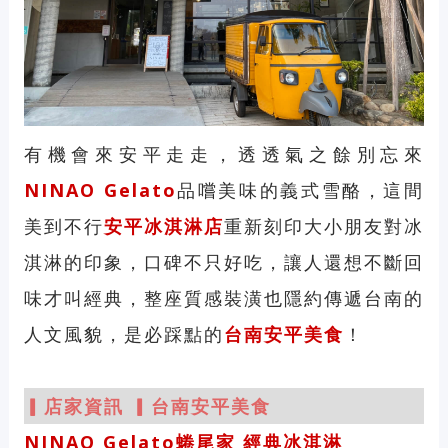
有機會來安平走走，透透氣之餘別忘來
NINAO Gelato
品嚐美味的義式雪酪，這間
美到不行
安平冰淇淋店
重新刻印大小朋友對冰
淇淋的印象，口碑不只好吃，讓人還想不斷回
味才叫經典，整座質感裝潢也隱約傳遞台南的
人文風貌，是必踩點的
台南安平美食
！
▎店家資訊 ▎台南安平美食
NINAO Gelato蜷尾家 經典冰淇淋