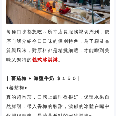
每種口味都想吃～所幸店員服務親切周到，依
序向我介紹今日口味的個別特色，為了顧及品
質與風味，對原料都是精挑細選，才能嚐到美
味又獨特的
義式冰淇淋
。
| 蕃茄梅
+
海鹽牛奶
＄１５０|
♦蕃
茄梅
♦
真的超番茄，口感上處理得很好，保留水果自
然鮮甜，帶入香梅的酸甜，濃郁的冰體在嘴中
化開很舒爽，是消暑必點的絕妙滋味~