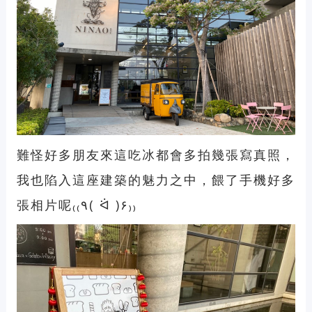
難怪好多朋友來這吃冰都會多拍幾張寫真照，
我也陷入這座建築的魅力之中，餵了手機好多
張相片呢₍₍٩( ᐛ )۶₎₎