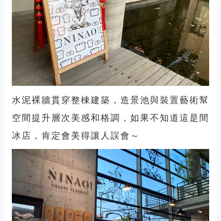
水泥裸牆貫穿整棟建築，造景池與裝置藝術幫
空間提升層次美感和格調，如果不知道這是間
冰店，肯定會美得讓人誤會～