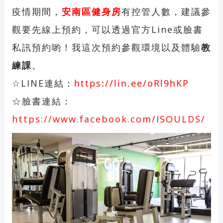
疫情期間，
安南區健身房
有控管人數，建議參
觀要先線上預約，可以透過官方Line或臉書
私訊預約喲！我這次預約參觀環境以及體驗
教
練課
。
☆LINE連結：
https://lin.ee/oRl9hKP
☆臉書連結：
https://www.facebook.com/ISOULDS/