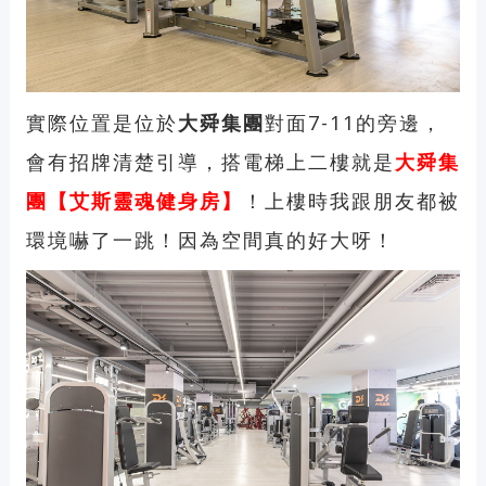
實際位置是位於
大舜集團
對面7-11的旁邊，
會有招牌清楚引導，搭電梯上二樓就是
大舜集
團【艾斯靈魂健身房】
！上樓時我跟朋友都被
環境嚇了一跳！因為空間真的好大呀！