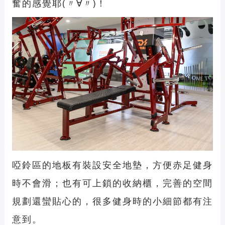
奮的感覺耶(〃∀〃)！
啞鈴區的地板有裝設安全地墊，方便赤足健身
時不會滑；也有可上鎖的收納櫃，完善的空間
規劃還蠻貼心的，很多健身時的小細節都有注
意到。