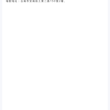
場館地址：台南市安南區工業二路150號2樓。