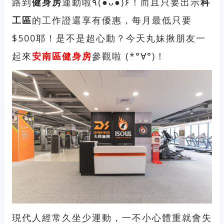
路到
健身房
運動啦٩(●ᴗ●)۶！而且只要出示
科
工區
的工作證還享有優惠，每月最低只要
$500耶！是不是超心動？今天丸妹揪朋友一
起來
安南區健身房
參觀啦 (*°∀°)！
現代人經常久坐少運動，一不小心體重就會失