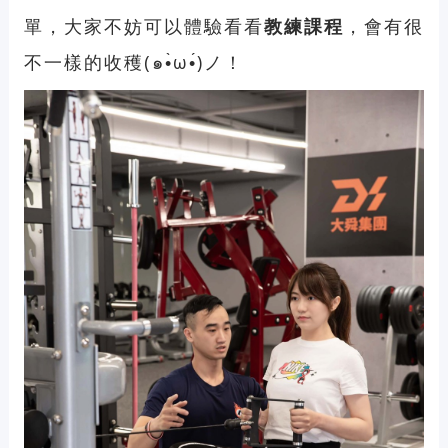
單，大家不妨可以體驗看看
教練課程
，會有很
不一樣的收穫(๑•̀ω•́)ノ！