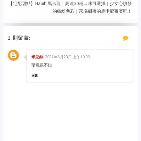
【宅配甜點】Habibi馬卡龍｜高達30種口味可選擇｜少女心噴發
的繽紛色彩｜來場甜蜜的馬卡龍饗宴吧！
1 則留言:
2021年8月23日 上午10:39
米兒絲
環境很不錯
回覆