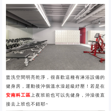
盥洗空間明亮乾淨，很喜歡這種有淋浴設備的
健身房，運動後沖個溫水澡超級紓壓！若是在
安南
科工區
上夜班前也可以先健身，沖澡後直
接去上班也不錯耶~