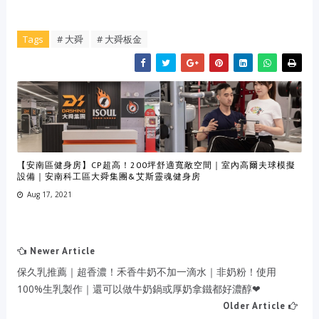
Tags
# 大舜
# 大舜板金
【安南區健身房】CP超高！200坪舒適寬敞空間｜室內高爾夫球模擬
設備｜安南科工區大舜集團&艾斯靈魂健身房
Aug 17, 2021
Newer Article
保久乳推薦｜超香濃！禾香牛奶不加一滴水｜非奶粉！使用
100%生乳製作｜還可以做牛奶鍋或厚奶拿鐵都好濃醇❤
Older Article