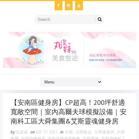
【安南區健身房】CP超高！200坪舒適
寬敞空間｜室內高爾夫球模擬設備｜安
南科工區大舜集團&艾斯靈魂健身房
by
丸皮妹
on
8月 17, 2021
in
大舜
,
大舜板金
,
大舜健身房
,
大舜
集團
,
安南區健身房
,
安南區健身房推薦
,
艾斯靈魂
,
艾斯靈魂科工