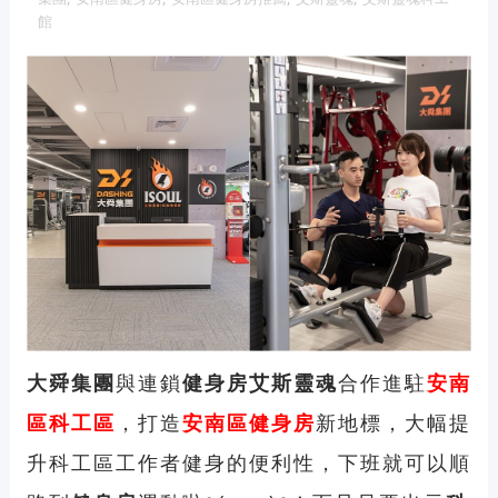
館
大舜集團
與連鎖
健身房
艾斯靈魂
合作進駐
安南
區
科工區
，打造
安南區健身房
新地標，大幅提
升科工區工作者健身的便利性，下班就可以順