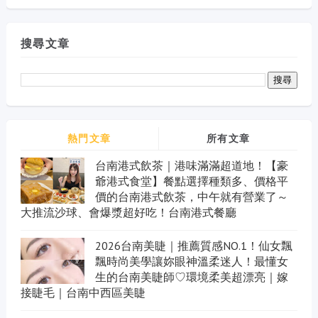
搜尋文章
熱門文章
所有文章
台南港式飲茶｜港味滿滿超道地！【豪
爺港式食堂】餐點選擇種類多、價格平
價的台南港式飲茶，中午就有營業了～
大推流沙球、會爆漿超好吃！台南港式餐廳
2026台南美睫｜推薦質感NO.1！仙女飄
飄時尚美學讓妳眼神溫柔迷人！最懂女
生的台南美睫師♡環境柔美超漂亮｜嫁
接睫毛｜台南中西區美睫