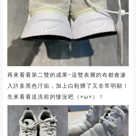
再來看看第二雙的成果~這雙表層的布都會滲
入許多黑色汙垢，加上白鞋髒了又非常明顯！
先來看看送洗前的慘況吧（×ω×）！