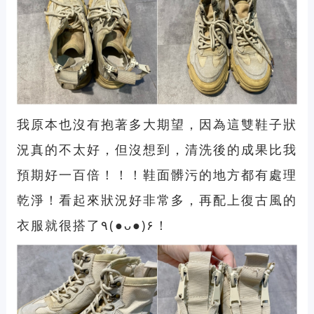
我原本也沒有抱著多大期望，因為這雙鞋子狀
況真的不太好，但沒想到，清洗後的成果比我
預期好一百倍！！！鞋面髒污的地方都有處理
乾淨！看起來狀況好非常多，再配上復古風的
衣服就很搭了٩(●ᴗ●)۶！