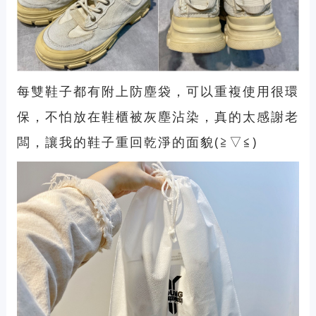
每雙鞋子都有附上防塵袋，可以重複使用很環
保，不怕放在鞋櫃被灰塵沾染，真的太感謝老
闆，讓我的鞋子重回乾淨的面貌(≧▽≦)