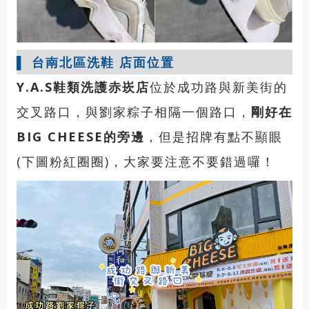
▌ 台南北區洗鞋 店面位置
Y.A.S鞋類洗護赤崁店
位於成功路與新美街的
交叉路口，與劉家粽子相隔一個路口，
剛好在
BIG CHEESE的旁邊
，但是招牌有點不顯眼
(下圖粉紅圈圈)，大家要注意不要錯過囉！