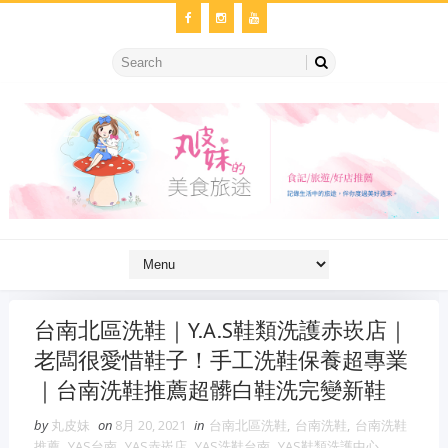
台南北區洗鞋｜Y.A.S鞋類洗護赤崁店｜
老闆很愛惜鞋子！手工洗鞋保養超專業
｜台南洗鞋推薦超髒白鞋洗完變新鞋
by
丸皮妹
on
8月 20, 2021
in
台南北區洗鞋
,
台南洗鞋
,
台南洗鞋
推薦
,
YAS台南
,
YAS赤崁店
,
YAS洗鞋台南
,
YAS鞋類洗護中心