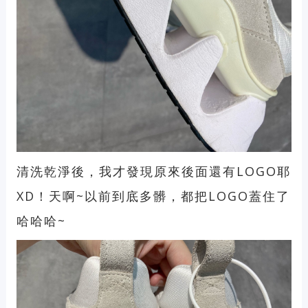
清洗乾淨後，我才發現原來後面還有LOGO耶
XD！天啊~以前到底多髒，都把LOGO蓋住了
哈哈哈~