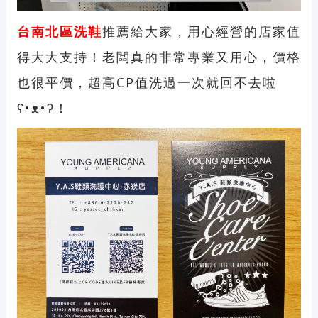
台南北區洗鞋
推薦給大家，用心經營的店家值
得大大支持！老闆真的非常專業又用心，價格
也很平價，超高CP值洗過一次就回不去啦
ʕ•ᴥ•ʔ！