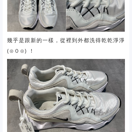
幾乎是跟新的一樣，從裡到外都洗得乾乾淨淨
(⊙０⊙) ！