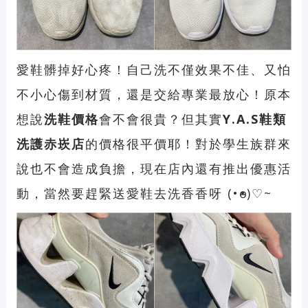
愛鞋髒掉好心疼！自己洗不僅效果不佳、又怕
不小心傷到材質，還是交給專業最放心！原本
想說
洗鞋價格
會不會很貴？但其實
Y.A.S鞋類
洗護赤崁店
的價格很平價耶！對於學生族群來
說也不會造成負擔，現在店內還有推出優惠活
動，當然要趕緊送愛鞋去洗香香呀 (•ө•)♡~