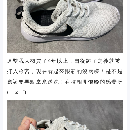
這雙我大概買了4年以上，自從髒了之後就被
打入冷宮，現在看起來跟新的沒兩樣！是不是
應該要早點拿來送洗！有種相見恨晚的感覺呀
(´･ω･`)