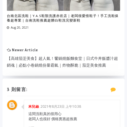
台南北區洗鞋｜Y.A.S鞋類洗護赤崁店｜老闆很愛惜鞋子！手工洗鞋保
養超專業｜台南洗鞋推薦超髒白鞋洗完變新鞋
Aug 20, 2021
Newer Article
【高雄茄萣美食】超人氣！饗鍋燒飯麵食堂｜日式牛丼飯醬汁超
銷魂｜必點小卷鍋燒份量霸氣｜炸物酥脆｜茄萣美食推薦
3 則留言:
2021年8月23日 上午10:38
米兒絲
這間洗鞋真的很用心
老闆人也很好 價格實惠超推薦