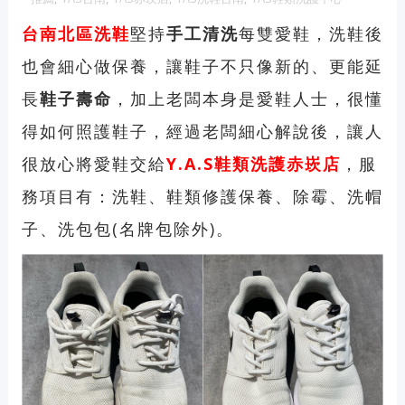
台南北區洗鞋
堅持
手工清洗
每雙愛鞋，洗鞋後
也會細心做保養，讓鞋子不只像新的、更能延
長
鞋子壽命
，加上老闆本身是愛鞋人士，很懂
得如何照護鞋子，經過老闆細心解說後，讓人
很放心將愛鞋交給
Y.A.S鞋類洗護赤崁店
，服
務項目有：洗鞋、鞋類修護保養、除霉、洗帽
子、洗包包(名牌包除外)。