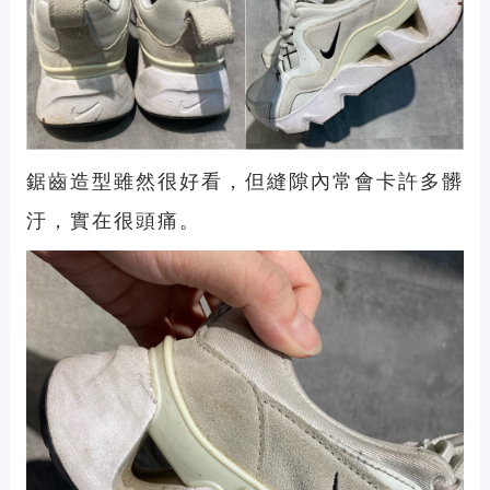
鋸齒造型雖然很好看，但縫隙內常會卡許多髒
汙，實在很頭痛。