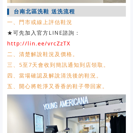
▌ 台南北區洗鞋 送洗流程
一、門市或線上評估鞋況
★可先加入官方LINE諮詢：
http://lin.ee/vrcZzTX
二、清楚解說鞋況及價格。
三、5至7天會收到簡訊通知到店領取。
四、當場確認及解說清洗後的鞋況。
五、開心將乾淨又香香的鞋子帶回家。