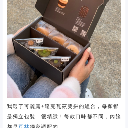
我選了可麗露+達克瓦茲雙拼的組合，每顆都
是獨立包裝，很精緻！每款口味都不同，內餡
都是
豆林
獨家調配的。