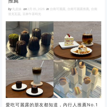
推薦
by
丸皮妹
on
2月 05, 2026
in
台南可麗露
,
台南可麗露推薦
,
台南
達克瓦茲
,
豆林午茶時光
愛吃可麗露的朋友都知道，內行人推薦No.1