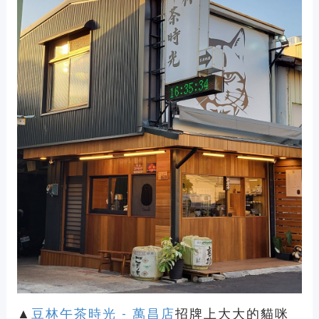
▲
豆林午茶時光 - 萬昌店
招牌上大大的貓咪