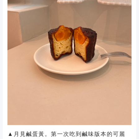
▲月見鹹蛋黃。第一次吃到鹹味版本的可麗