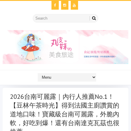
2026台南可麗露｜內行人推薦No.1！
【豆林午茶時光】得到法國主廚讚賞的
道地口味！寶藏級台南可麗露，外脆內
軟，好吃到爆！還有台南達克瓦茲也很