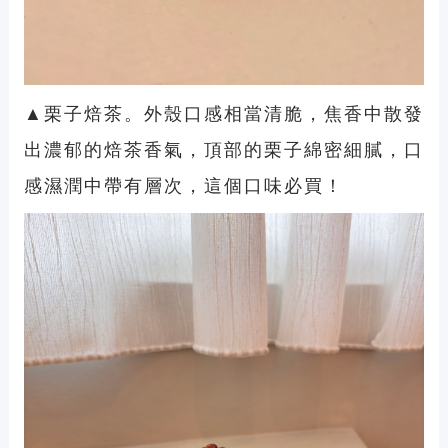
▲栗子焙茶。外殼口感相當清脆，焦香中散發
出濃郁的焙茶香氣，頂部的栗子綿密細膩，口
感濕潤中帶有層次，這個口味必買！