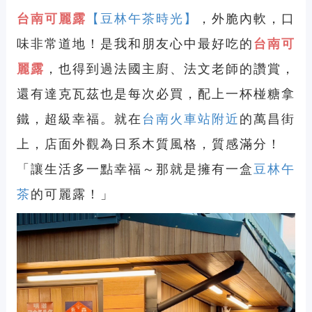
台南可麗露
【豆林午茶時光】
，外脆內軟，口
味非常道地！是我和朋友心中最好吃的
台南可
麗露
，也得到過法國主廚、法文老師的讚賞，
還有達克瓦茲也是每次必買，配上一杯椪糖拿
鐵，超級幸福。就
在
台南火車站附近
的萬昌街
上，店面外觀為日系木質風格，質感滿分！
「讓生活多一點幸福～那就是擁有一盒
豆林午
茶
的可麗露！」