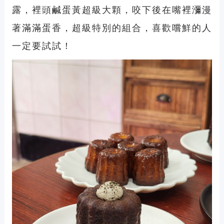
露，裡頭鹹蛋黃超級大顆，咬下後在嘴裡瀰漫
著滿滿蛋香，超級特別的組合，喜歡嚐鮮的人
一定要試試！