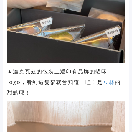
▲達克瓦茲的包裝上還印有品牌的貓咪
logo，看到這隻貓就會知道：哇！是
豆林
的
甜點耶！