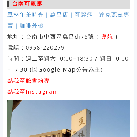
▌
台南可麗露
豆林午茶時光｜萬昌店｜可麗露、達克瓦茲專
賣｜咖啡外帶
地址：台南市中西區萬昌街75號 (
導航
)
電話：0958-220279
時間：週二至週六10:00–18:30 / 週日10:00
–17:30 (以Google Map公告為主)
點我至臉書粉專
點我至Instagram