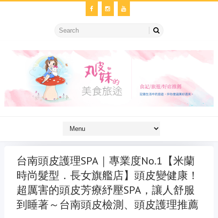
台南頭皮護理SPA｜專業度No.1【米蘭
時尚髮型．長女旗艦店】頭皮變健康！
超厲害的頭皮芳療紓壓SPA，讓人舒服
到睡著～台南頭皮檢測、頭皮護理推薦