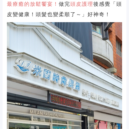
最療癒的放鬆饗宴！
做完
頭皮護理
後感覺「頭
皮變健康！頭髮也變柔順了～」好神奇！