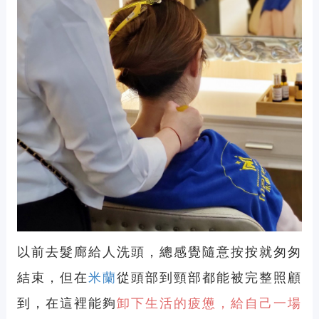
以前去髮廊給人洗頭，總感覺隨意按按就匆匆
結束，但在
米蘭
從頭部到頸部都能被完整照顧
到，在這裡能夠
卸下生活的疲憊，給自己一場