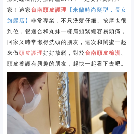
家！這家
台南頭皮護理
【米蘭時尚髮型．長女
旗艦店】
非常專業，不只洗髮仔細、按摩也很
到位，很適合和丸妹一樣肩頸緊繃容易頭痛，
回家又時常懶得洗頭的朋友，這次和閨蜜一起
來做
頭皮護理
好好放鬆，對於
台南頭皮檢測
、
頭皮養護有興趣的朋友，趕快一起看下去吧。