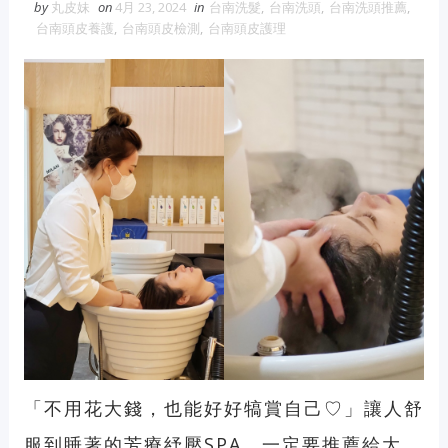
by
丸皮妹
on
4月 23, 2024
in
台南洗髮
,
台南洗頭
,
台南洗頭推薦
,
台南頭皮養護
,
台南頭皮檢測
,
台南頭皮護理
「不用花大錢，也能好好犒賞自己♡」讓人舒
服到睡著的芳療紓壓SPA，一定要推薦給大