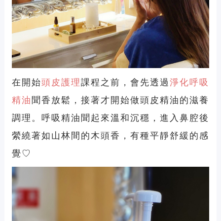
在開始
頭皮護理
課程之前，會先透過
淨化呼吸
精油
聞香放鬆，接著才開始做頭皮精油的滋養
調理。呼吸精油聞起來溫和沉穩，進入鼻腔後
縈繞著如山林間的木頭香，有種平靜舒緩的感
覺♡