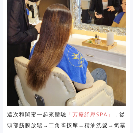
這次和閨蜜一起來體驗
「芳療紓壓SPA」
，從
頭部筋膜放鬆→三角雀按摩→精油洗髮→氣霧