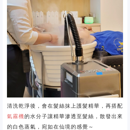
清洗乾淨後，會在髮絲抹上護髮精華，再搭配
氣霧機
的水分子讓精華滲透至髮絲，散發出來
的白色蒸氣，宛如在仙境的感覺～