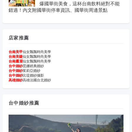
爆國華街美食，這杯台南飲料絕對不能
錯過！內文附國華街停車資訊、國華街周邊景點
店家推薦
台南美甲
仙女飄飄時尚美學
台南美睫
仙女飄飄時尚美學
台南霧眉
仙女飄飄時尚美學
台中婚紗
昆娜經典婚紗
台中婚紗
茱莉亞婚紗
台中婚紗
比堤婚紗攝影
高雄婚紗
高雄法國台北婚紗
台中婚紗推薦