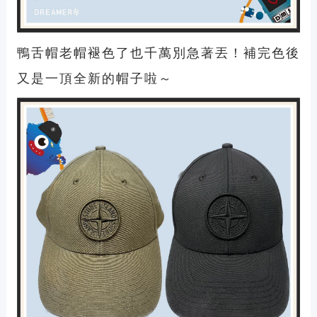
鴨舌帽老帽褪色了也千萬別急著丟！補完色後
又是一頂全新的帽子啦～