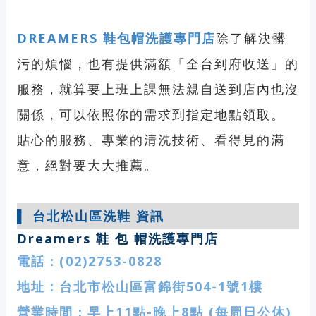
DREAMERS 鞋包帽洗護專門店
除了解決髒
污的煩惱，也有提供滿額「全台到府收送」的
服務，
就算要上班上課無法親自送到店內也沒
關係，
可以依照你的需求到指定地點領取。
貼心的服務、專業的清洗技術、看得見的滿
意，絕對要大大推薦。
▌
台北松山區洗鞋
資訊
Dreamers 鞋 包 帽洗護專門店
電話：(
02)2753-0828
地址：
台北市松山區富錦街504-1號1樓
營業時間：早上11點-晚上8點 (每周日公休)