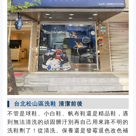
▌
台北松山區洗鞋
清潔前後
不管是球鞋、小白鞋、帆布鞋還是精品鞋，遇
到無法清洗的頑固髒汙別再自己用來路不明的
洗鞋劑了！從清洗、保養還是發霉退色改色補