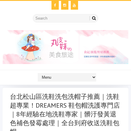
台北松山區洗鞋洗包洗帽子推薦｜洗鞋
超專業！DREAMERS 鞋包帽洗護專門店
｜8年經驗在地洗鞋專家｜髒汙發黃退
色補色發霉處理｜全台到府收送洗鞋包