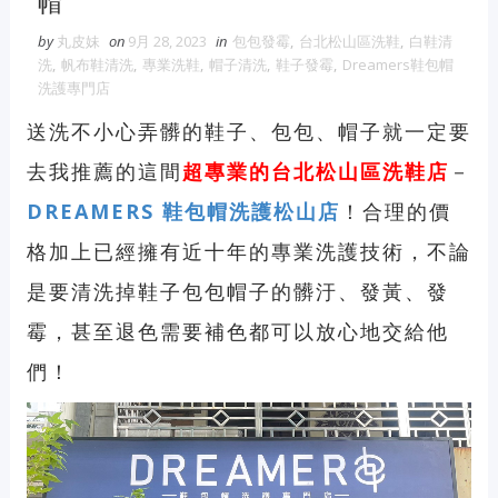
帽
by
丸皮妹
on
9月 28, 2023
in
包包發霉
,
台北松山區洗鞋
,
白鞋清
洗
,
帆布鞋清洗
,
專業洗鞋
,
帽子清洗
,
鞋子發霉
,
Dreamers鞋包帽
洗護專門店
送洗不小心弄髒的鞋子、包包、帽子就一定要
去我推薦的這間
超專業的台北松山區
洗鞋店
－
DREAMERS 鞋包帽洗護松山店
！合理的價
格加上已經擁有近十年的專業洗護技術，不論
是要清洗掉
鞋子包包帽子的髒汙、發黃、發
霉
，甚至退色需要補色都可以放心地交給他
們！