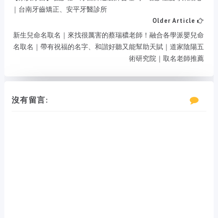
｜台南牙齒矯正、安平牙醫診所
Older Article
新生兒命名取名｜來找很厲害的蔡瑞穠老師！融合各學派嬰兒命
名取名｜帶有祝福的名字、和諧好聽又能幫助天賦｜道家陰陽五
術研究院｜取名老師推薦
沒有留言: