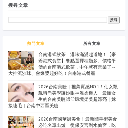
搜尋文章
熱門文章
所有文章
台南港式飲茶｜港味滿滿超道地！【豪
爺港式食堂】餐點選擇種類多、價格平
價的台南港式飲茶，中午就有營業了～
大推流沙球、會爆漿超好吃！台南港式餐廳
2026台南美睫｜推薦質感NO.1！仙女飄
飄時尚美學讓妳眼神溫柔迷人！最懂女
生的台南美睫師♡環境柔美超漂亮｜嫁
接睫毛｜台南中西區美睫
2026台南國華街美食！最新國華街美食
必吃名單出爐！從保安宮到水仙宮，吃