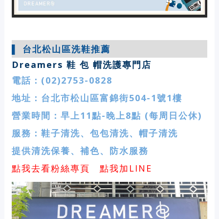
▌
台北松山區洗鞋推薦
Dreamers 鞋 包 帽洗護專門店
電話：(
02)2753-0828
地址：
台北市松山區富錦街504-1號1樓
營業時間：早上11點-晚上8點 (每周日公休)
服務：鞋子清洗、包包清洗、帽子清洗
提供清洗保養、補色、防水服務
點我去看粉絲專頁
點我加LINE