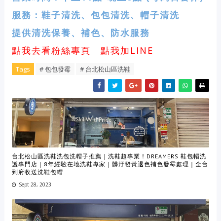
服務：鞋子清洗、包包清洗、帽子清洗
提供清洗保養、補色、防水服務
點我去看粉絲專頁
點我加LINE
Tags
# 包包發霉
# 台北松山區洗鞋
台北松山區洗鞋洗包洗帽子推薦｜洗鞋超專業！DREAMERS 鞋包帽洗
護專門店｜8年經驗在地洗鞋專家｜髒汙發黃退色補色發霉處理｜全台
到府收送洗鞋包帽
Sept 28, 2023