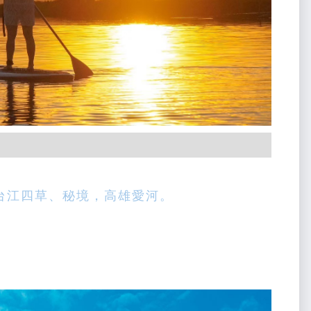
台江四草、秘境，高雄愛河。