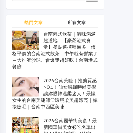
熱門文章
所有文章
台南港式飲茶｜港味滿滿
超道地！【豪爺港式食
堂】餐點選擇種類多、價
格平價的台南港式飲茶，中午就有營業了
～大推流沙球、會爆漿超好吃！台南港式
餐廳
2026台南美睫｜推薦質感
NO.1！仙女飄飄時尚美學
讓妳眼神溫柔迷人！最懂
女生的台南美睫師♡環境柔美超漂亮｜嫁
接睫毛｜台南中西區美睫
2026台南國華街美食！最
新國華街美食必吃名單出