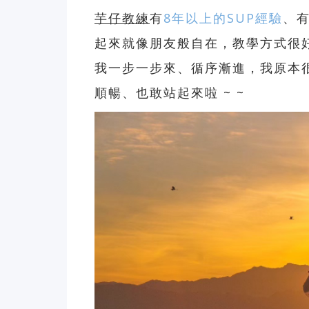
芋仔教練
有
8年以上的SUP經驗
、
起來就像朋友般自在，教學方式很
我一步一步來、循序漸進，我原本
順暢、也敢站起來啦 ~ ~