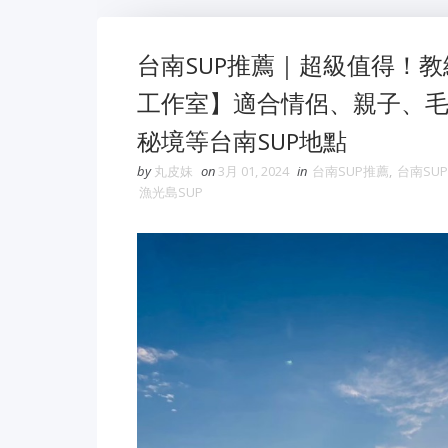
台南SUP推薦｜超級值得！
工作室】適合情侶、親子、毛
秘境等台南SUP地點
by
丸皮妹
on
3月 01, 2024
in
台南SUP推薦
,
台南SU
漁光島SUP