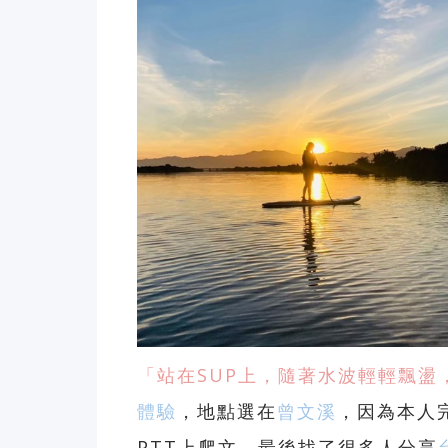
「站在SUP上，隨著水波輕輕飄盪
體驗
，地點選在
曾文溪
，因為本人
PTT上爬文，最後找了很多人分享