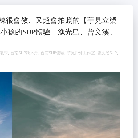
教練很會教、又超會拍照的【芋見立槳
小孩的SUP體驗｜漁光島、曾文溪、
P教學
,
台南SUP獨木舟
,
台南SUP體驗
,
芋見戶外工作室
,
曾文溪SUP
,