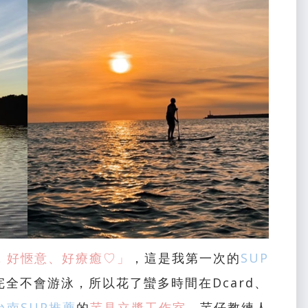
，好愜意、好療癒♡」
，這是我第一次的
SUP
完全不會游泳，所以花了蠻多時間在Dcard、
台南SUP推薦
的
芋見立槳工作室
，
芋仔教練
人