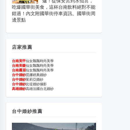
爐！從保安宮到水仙宮，
吃爆國華街美食，這杯台南飲料絕對不能
錯過！內文附國華街停車資訊、國華街周
邊景點
店家推薦
台南美甲
仙女飄飄時尚美學
台南美睫
仙女飄飄時尚美學
台南霧眉
仙女飄飄時尚美學
台中婚紗
昆娜經典婚紗
台中婚紗
茱莉亞婚紗
台中婚紗
比堤婚紗攝影
高雄婚紗
高雄法國台北婚紗
台中婚紗推薦