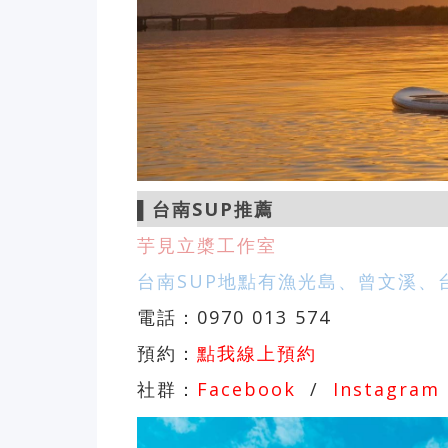
▌
台南SUP推薦
芋見立槳
工作室
台南SUP地點有漁光島、曾文溪、
電話：0970 013 574
預約：
點我線上預約
社群：
Facebook
/
Instagram