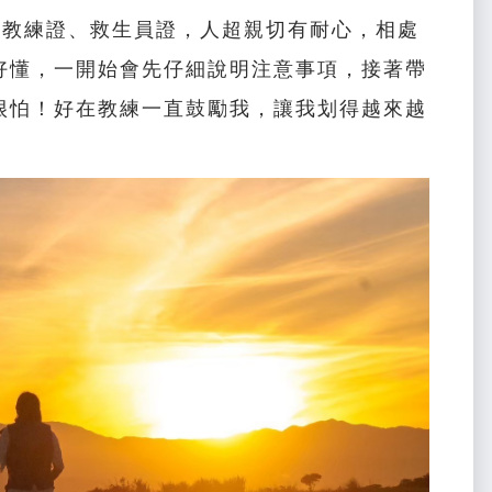
有教練證、救生員證，人超親切有耐心，相處
好懂，一開始會先仔細說明注意事項，接著帶
很怕！好在教練一直鼓勵我，讓我划得越來越