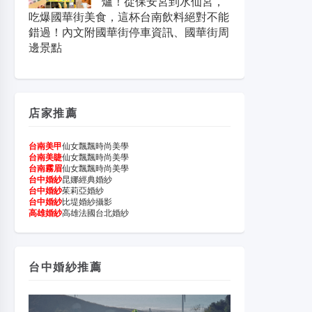
爐！從保安宮到水仙宮，
吃爆國華街美食，這杯台南飲料絕對不能
錯過！內文附國華街停車資訊、國華街周
邊景點
店家推薦
台南美甲
仙女飄飄時尚美學
台南美睫
仙女飄飄時尚美學
台南霧眉
仙女飄飄時尚美學
台中婚紗
昆娜經典婚紗
台中婚紗
茱莉亞婚紗
台中婚紗
比堤婚紗攝影
高雄婚紗
高雄法國台北婚紗
台中婚紗推薦