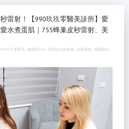
秒雷射！【990玖玖零醫美診所】愛
愛水煮蛋肌｜755蜂巢皮秒雷射、美
990玖玖零醫美
,
桃園美白針
,
桃園美白針推薦
,
桃園微整
,
桃園醫美
,