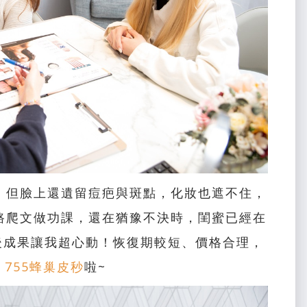
，但臉上還遺留痘疤與斑點，化妝也遮不住，
路爬文做功課，還在猶豫不決時，閨蜜已經在
後成果讓我超心動！恢復期較短、價格合理，
re 755蜂巢皮秒
啦~