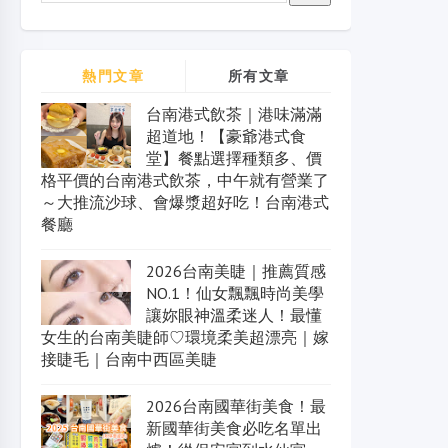
熱門文章
所有文章
台南港式飲茶｜港味滿滿
超道地！【豪爺港式食
堂】餐點選擇種類多、價
格平價的台南港式飲茶，中午就有營業了
～大推流沙球、會爆漿超好吃！台南港式
餐廳
2026台南美睫｜推薦質感
NO.1！仙女飄飄時尚美學
讓妳眼神溫柔迷人！最懂
女生的台南美睫師♡環境柔美超漂亮｜嫁
接睫毛｜台南中西區美睫
2026台南國華街美食！最
新國華街美食必吃名單出