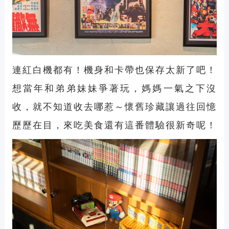
連紅白機都有！機身和卡帶也保存太新了吧！
想當年和弟弟妹妹爭著玩，媽媽一氣之下沒
收，就不知道收去哪惹～懷舊珍藏讓過往回憶
歷歷在目，來吃美食還有這番體驗很新奇呢！