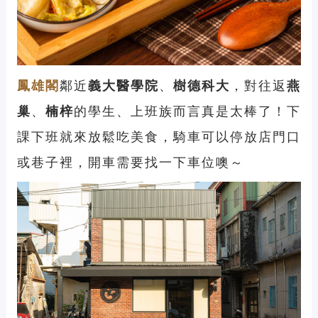
鳳雄閣
鄰近
義大醫學院
、
樹德科大
，對往返
燕
巢
、
楠梓
的學生、上班族而言真是太棒了！下
課下班就來放鬆吃美食，騎車可以停放店門口
或巷子裡，開車需要找一下車位噢～