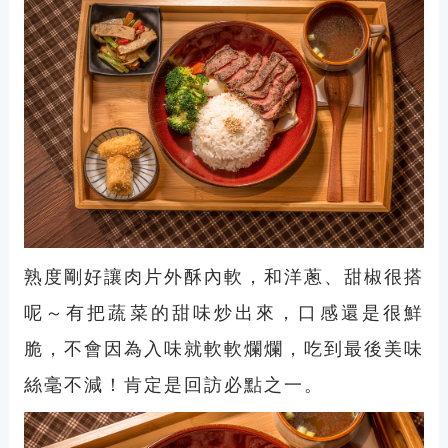
熟度剛好讓肉片外酥內軟，和洋蔥、甜椒很搭
呢～有把蔬菜的甜味炒出來，口感還是很鮮
脆，不會因為入味就軟軟爛爛，吃到最後美味
絲毫不減！肯定是回訪必點之一。