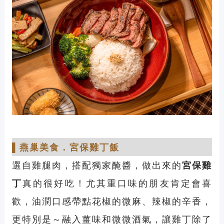
▌
燕巢美食
．
宮保雞丁飯
選自雞腿肉，搭配獨家醃醬，做出來的
宮保雞
丁
真的很好吃！尤其重口味的朋友肯定會喜
歡，油潤口感帶點花椒的微麻、辣椒的辛香，
更特別是～融入薑味和微微酒氣，讓雞丁除了