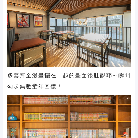
多套齊全漫畫擺在一起的畫面很壯觀耶～瞬間
勾起無數童年回憶！