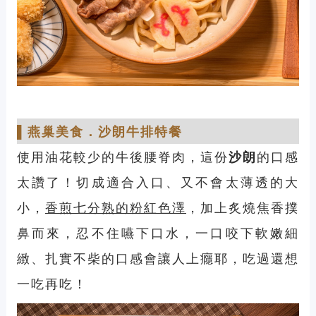
▌
燕巢美食
．
沙朗牛排特餐
使用油花較少的牛後腰脊肉，這份
沙朗
的口感
太讚了！切成適合入口、又不會太薄透的大
小，
香煎七分熟的粉紅色澤
，加上炙燒焦香撲
鼻而來，忍不住嚥下口水，一口咬下軟嫩細
緻、扎實不柴的口感會讓人上癮耶，吃過還想
一吃再吃！