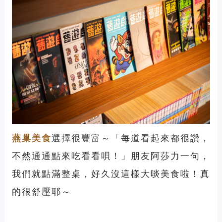
燕巢美食
選擇很豐富～「每道看起來都很讚，
不然通通點來吃看看唄！」朋友阿莎力一句，
我們就點滿整桌，好久沒這樣大啖美食啦！真
的很舒壓耶～