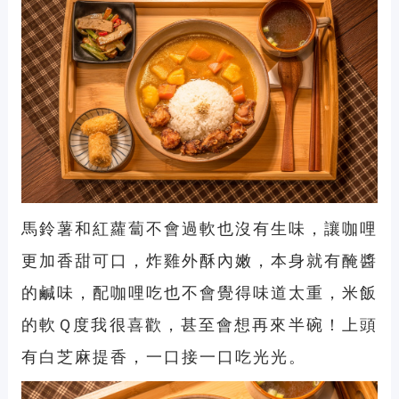
馬鈴薯和紅蘿蔔不會過軟也沒有生味，讓咖哩
更加香甜可口，炸雞外酥內嫩，本身就有醃醬
的鹹味，配咖哩吃也不會覺得味道太重，米飯
的軟Ｑ度我很喜歡，甚至會想再來半碗！上頭
有白芝麻提香，一口接一口吃光光。