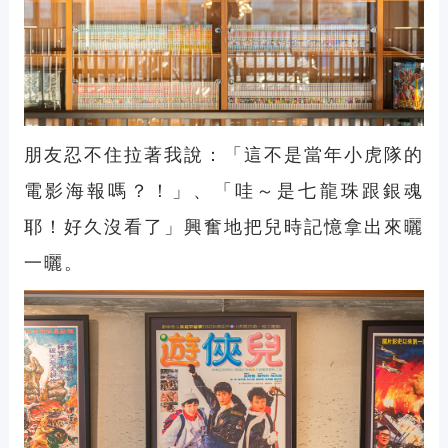
朋友忍不住拉著我說：「這不是當年小虎隊的
電影海報嗎？！」、「哇～是七龍珠跟銀魂
耶！好久沒看了」興奮地把兒時記憶拿出來曬
一曬。