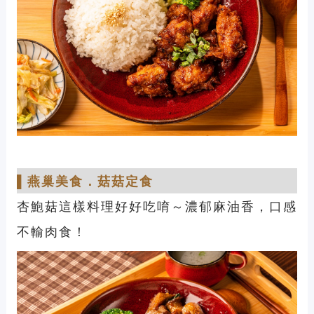
▌
燕巢美食
．
菇菇定食
杏鮑菇這樣料理好好吃唷～濃郁麻油香，口感
不輸肉食！