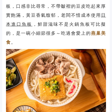
板，口感
非比尋常，不帶皺褶的豆皮吃起來厚
實飽滿，黃豆香氣馥郁，老闆不惜成本使用
日
本進口魚板
，鮮甜滋味不是火鍋魚板可比擬
的，
是一碗小細節很多～吃過會愛上的
燕巢美
食
。