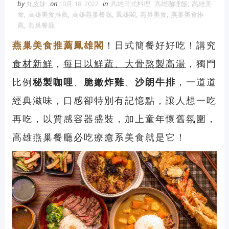
by
丸皮妹
on
10月 18, 2022
in
高雄日式料理
,
高雄咖哩飯
,
高雄美
食
,
高雄美食推薦
,
高雄燕巢餐廳
,
鳳雄閣
,
燕巢美食
,
燕巢美食推
薦
,
燕巢餐廳
燕巢美食推薦
鳳雄閣
！日式簡餐好好吃！講究
食材新鮮
，
每日以鮮蔬、
大骨
熬製高湯
，獨門
比例
秘製咖哩
、
脆嫩炸雞
、
沙朗
牛排
，一道道
經典滋味，口感卻特別有記憶點，讓人想一吃
再吃，以質感容器盛裝，加上童年懷舊氛圍，
高雄
燕巢餐廳
必吃療癒系美食
就是它！