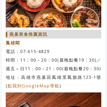
▌
燕巢美食推薦
資訊
鳳雄閣
電話：07-615-4829
時間：11：00－20：00
(
最晚點餐
19：30)／
週五～日
11：00－21：00(最
晚點餐
20：30
)
地址：高雄市燕巢區鳳雄里鳳旗路123-1號
(
點我到GoogleMap導航
)