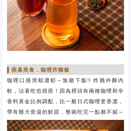
▌
燕巢美食
．
咖哩炸雞飯
咖哩口感滑順濃郁～無敵下飯!! 炸雞外酥內
軟，沾著吃也很搭！因為裡頭有兩種咖哩和辛
香料黃金比例調配，比一般日式咖哩更香濃，
帶有雞大骨湯的鮮甜，整碗吃完一點都不膩～