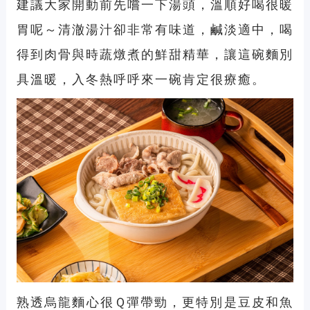
建議大家開動前先嚐一下湯頭，溫順好喝很暖
胃呢～清澈湯汁卻非常有味道，鹹淡適中，喝
得到肉骨與時蔬燉煮的鮮甜精華，讓這碗麵別
具溫暖，入冬熱呼呼來一碗肯定很療癒。
熟透烏龍麵心很Ｑ彈帶勁，更特別是豆皮和魚