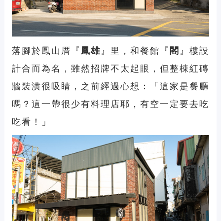
落腳於鳳山厝『
鳳雄
』里，和餐館『
閣
』樓設
計合而為名，雖然招牌不太起眼，但整棟紅磚
牆裝潢很吸睛，之前經過心想：「這家是餐廳
嗎？這一帶很少有料理店耶，有空一定要去吃
吃看！」