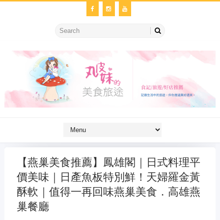
【燕巢美食推薦】鳳雄閣｜日式料理平
價美味｜日產魚板特別鮮！天婦羅金黃
酥軟｜值得一再回味燕巢美食．高雄燕
巢餐廳