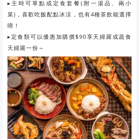
▸主時可單點或定食套餐(附一湯品、兩小
菜)，喜歡吃飯配點冰涼，也有4種茶飲能選擇
唷！
▸定食類可以優惠加購價$90享天婦羅或蔬食
天婦羅一份～