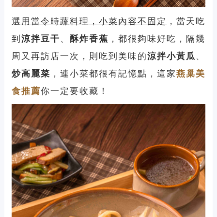
選用當令時蔬料理，小菜內容不固定
，當天吃
到
涼拌豆干
、
酥炸香蕉
，都很夠味好吃，隔幾
周又再訪店一次，則吃到美味的
涼拌小黃瓜
、
炒高麗菜
，連小菜都很有記憶點，這家
燕巢美
食推薦
你一定要收藏！