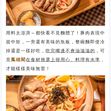
用料太澎湃～都快看不見麵體了！豚肉表現中
規中矩，一旁還有美味的魚板，整碗麵即使冷
掉還是一樣好吃，
吃完嘴邊不會油滋滋的
，可
見
鳳雄閣
在食材挑選上很用心、料理有水準
，
才能樣樣美味無雷！