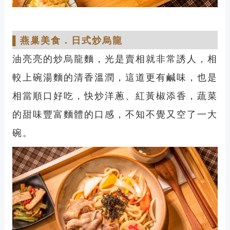
▌
燕巢美食
．
日式炒烏龍
油亮亮的炒烏龍麵，光是賣相就非常誘人，相
較上碗湯麵的清香溫潤，這道
更有鹹味，也是
相當順口好吃，快炒
洋蔥、紅黃椒添香，
蔬菜
的甜味豐富麵體的口感，
不知不覺又空了一大
碗。