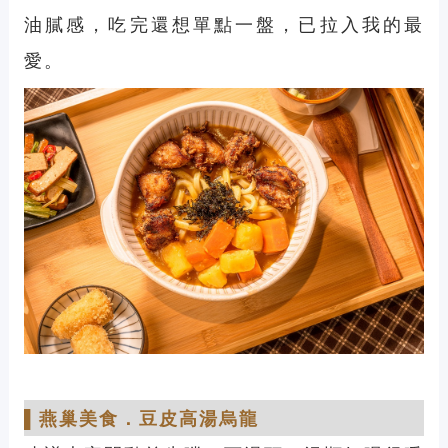
油膩感，吃完還想單點一盤，已拉入我的最
愛。
▌
燕巢美食
．
豆皮高湯烏龍