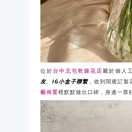
位於
台中北屯乾燥花店
屬於個人
友
、
IG小盒子聯繫
，收到閨蜜訂製
藝
佈置
裡默默做出口碑，身邊一票