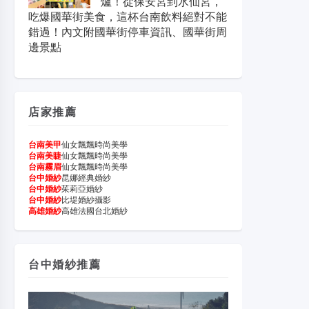
爐！從保安宮到水仙宮，
吃爆國華街美食，這杯台南飲料絕對不能
錯過！內文附國華街停車資訊、國華街周
邊景點
店家推薦
台南美甲
仙女飄飄時尚美學
台南美睫
仙女飄飄時尚美學
台南霧眉
仙女飄飄時尚美學
台中婚紗
昆娜經典婚紗
台中婚紗
茱莉亞婚紗
台中婚紗
比堤婚紗攝影
高雄婚紗
高雄法國台北婚紗
台中婚紗推薦