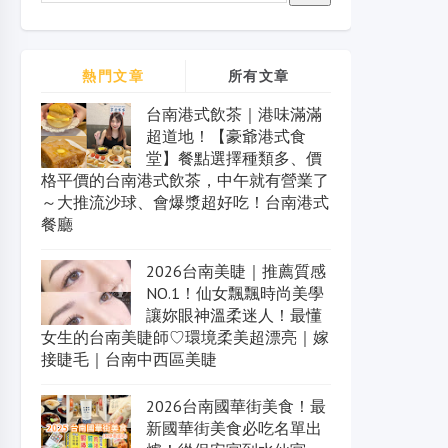
熱門文章
所有文章
台南港式飲茶｜港味滿滿
超道地！【豪爺港式食
堂】餐點選擇種類多、價
格平價的台南港式飲茶，中午就有營業了
～大推流沙球、會爆漿超好吃！台南港式
餐廳
2026台南美睫｜推薦質感
NO.1！仙女飄飄時尚美學
讓妳眼神溫柔迷人！最懂
女生的台南美睫師♡環境柔美超漂亮｜嫁
接睫毛｜台南中西區美睫
2026台南國華街美食！最
新國華街美食必吃名單出