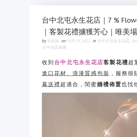
台中北屯永生花店｜7 % Fl
｜客製花禮擄獲芳心｜唯美
by
丸皮妹
on
10月 03, 2022
in
台中北屯永生花店
,
台
台中花店推薦
收到
台中北屯永生花店
客製花禮
超
進口花材、浪漫質感包裝
，服務很
幕送禮
超適合，閨蜜
婚禮佈置
也找