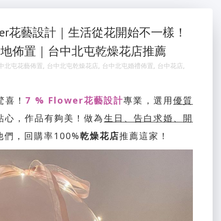
ower花藝設計｜生活從花開始不一樣！
場地佈置｜台中北屯乾燥花店推薦
中北屯花藝佈置
,
台中北屯乾燥花店
,
台中北屯婚禮佈置
,
台中花店
,
驚喜！
7 % Flower花藝設計
專業，選用
優質
貼心，作品有夠美！做為
生日、告白求婚、開
他們，回購率100%
乾燥花店
推薦這家！