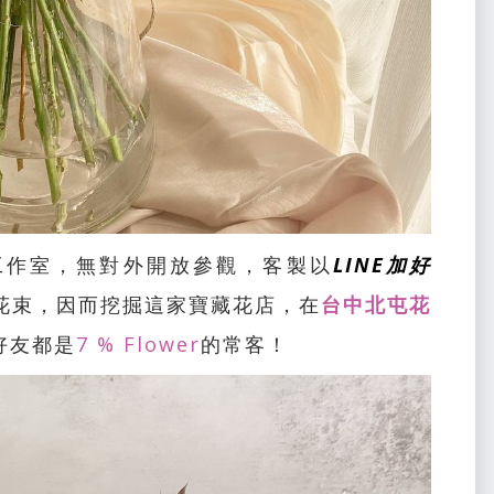
工作室，無對外開放參觀，客製以
LINE加好
花束，因而挖掘這家寶藏花店，在
台中北屯花
好友都是
7 % Flower
的常客！