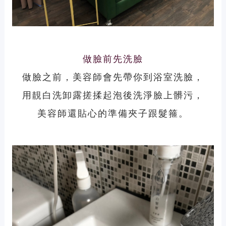
做臉前先洗臉
做臉之前，美容師會先帶你到浴室洗臉，
用靚白洗卸露搓揉起泡後洗淨臉上髒污，
美容師還貼心的準備夾子跟髮箍。