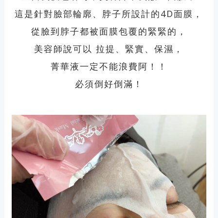
這是針對臉部輪廓、脖子所設計的4D面膜，
從臉到脖子都被面膜包覆的緊緊的，
美容師說可以 拉提、緊實、保濕，
菁華液一定不能浪費阿！！
必須倒好倒滿！