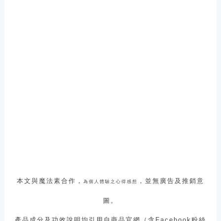
本文與魔法素合作，
，並無廣告及推銷意
為個人體驗之心得感想
圖。
產品成分及功效說明均引用自商品官網（含
Facebook
粉絲