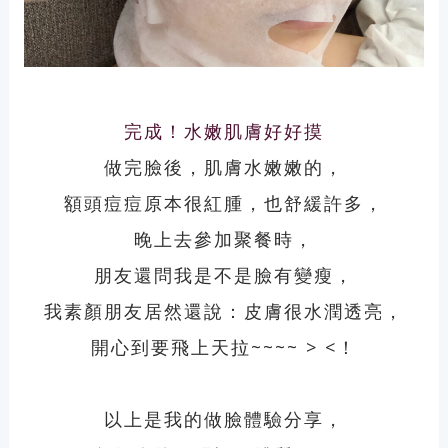
完成！水嫩肌膚好好摸
做完臉後，肌膚水嫩嫩的，
額頭痘痘原本很紅腫，也舒緩許多，
晚上去參加聚餐時，
朋友還問我是不是臉有變瘦，
我素顏朋友居然還說：皮膚很水潤透亮，
開心到要飛上天拉~~~~ > <！
以上是我的做臉體驗分享，