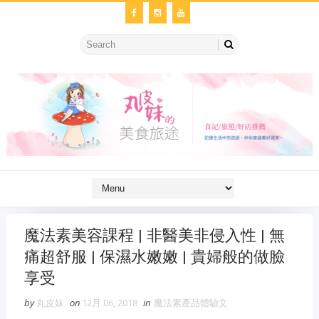
魔法素美容課程 | 非醫美非侵入性 | 無
痛超舒服 | 保濕水嫩嫩 | 貴婦般的做臉
享受
by
丸皮妹
on
12月 06, 2018
in
魔法素產品體驗文