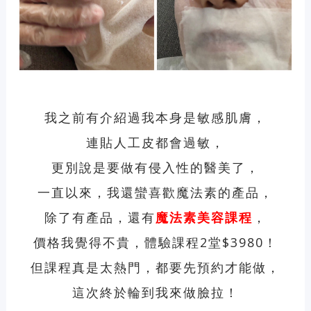
我之前有介紹過我本身是敏感肌膚，
連貼人工皮都會過敏，
更別說是要做有侵入性的醫美了，
一直以來，我還蠻喜歡魔法素的產品，
除了有產品，還有
魔法素
美容課程
，
價格我覺得不貴，體驗課程2堂$3980！
但課程真是太熱門，都要先預約才能做，
這次終於輪到我來做臉拉！