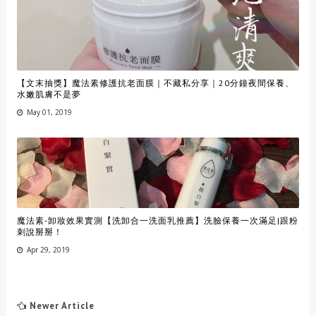
【文末抽獎】魔法素修護抗老面膜｜不藏私分享｜20分鐘夜間保養、
水嫩肌膚不是夢
May 01, 2019
魔法素-卸妝效果實測【洗卸合一洗面乳推薦】洗臉保養一次滿足|跟粉
刺說掰掰！
Apr 29, 2019
Newer Article