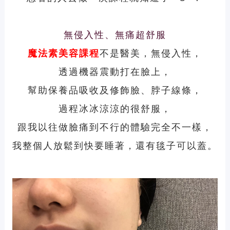
無侵入性、無痛超舒服
魔法素
美容課程
不是醫美，無侵入性，
透過機器震動打在臉上，
幫助保養品吸收及修飾臉、脖子線條，
過程冰冰涼涼的很舒服，
跟我以往做臉痛到不行的體驗完全不一樣，
我整個人放鬆到快要睡著，還有毯子可以蓋。