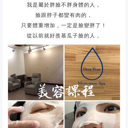
我是屬於胖臉不胖身體的人，
臉跟脖子都蠻有肉的，
只要體重增加，一定是臉變胖了！
從以前就好羨慕瓜子臉的人，