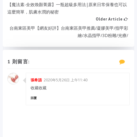
【魔法素-全效煥顏菁露】一瓶超級多用法|原來日常保養也可以
這麼簡單，肌膚水潤的秘密
Older Article
台南東區美甲【網友好評】台南東區美甲推薦/凝膠美甲/指甲彩
繪/水晶指甲/3D粉雕/光療/
1 則留言:
2020年5月26日 上午11:40
張希語
收藏收藏
回覆