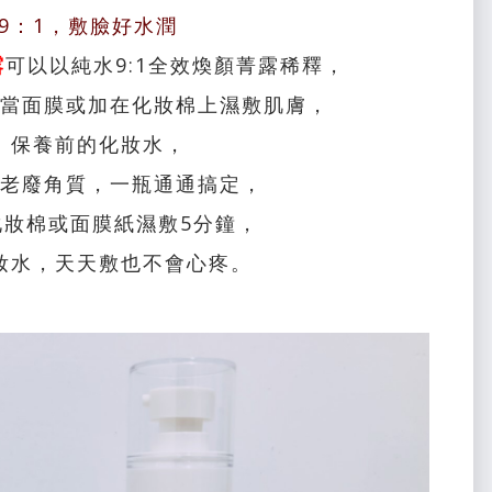
9：1，敷臉好水潤
露
可以以純水9:1全效煥顏菁露稀釋，
當面膜或加在化妝棉上濕敷肌膚，
、保養前的化妝水，
老廢角質，一瓶通通搞定，
化妝棉或面膜紙濕敷5分鐘，
妝水，天天敷也不會心疼。