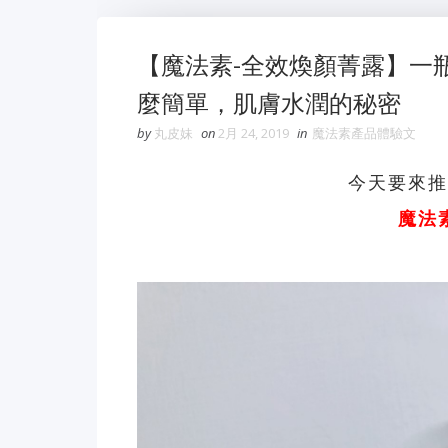
【魔法素-全效煥顏菁露】一
麼簡單，肌膚水潤的秘密
by
丸皮妹
on
2月 24, 2019
in
魔法素產品體驗文
今天要來推
魔法