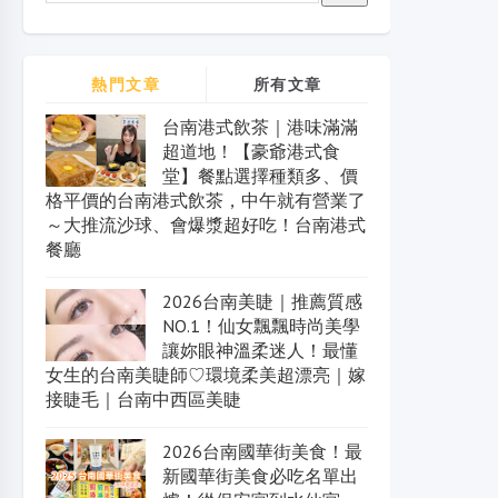
熱門文章
所有文章
台南港式飲茶｜港味滿滿
超道地！【豪爺港式食
堂】餐點選擇種類多、價
格平價的台南港式飲茶，中午就有營業了
～大推流沙球、會爆漿超好吃！台南港式
餐廳
2026台南美睫｜推薦質感
NO.1！仙女飄飄時尚美學
讓妳眼神溫柔迷人！最懂
女生的台南美睫師♡環境柔美超漂亮｜嫁
接睫毛｜台南中西區美睫
2026台南國華街美食！最
新國華街美食必吃名單出