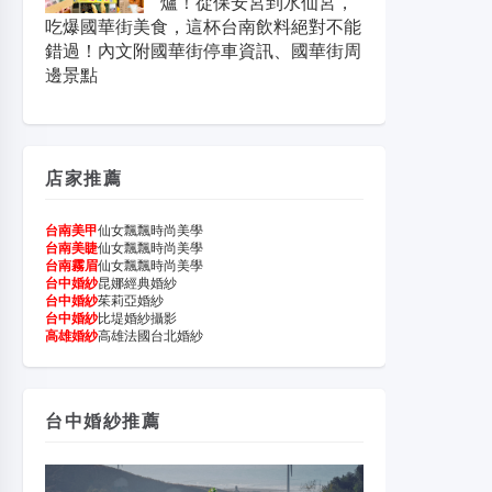
爐！從保安宮到水仙宮，
吃爆國華街美食，這杯台南飲料絕對不能
錯過！內文附國華街停車資訊、國華街周
邊景點
店家推薦
台南美甲
仙女飄飄時尚美學
台南美睫
仙女飄飄時尚美學
台南霧眉
仙女飄飄時尚美學
台中婚紗
昆娜經典婚紗
台中婚紗
茱莉亞婚紗
台中婚紗
比堤婚紗攝影
高雄婚紗
高雄法國台北婚紗
台中婚紗推薦