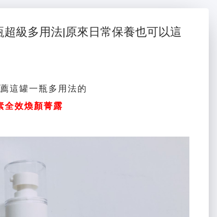
瓶超級多用法|原來日常保養也可以這
薦這罐一瓶多用法的
素
全效煥顏菁露