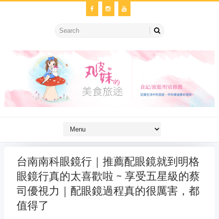
台南南科眼鏡行｜推薦配眼鏡就到明格
眼鏡行真的太喜歡啦 ~ 享受五星級的蔡
司優視力｜配眼鏡過程真的很厲害，都
值得了