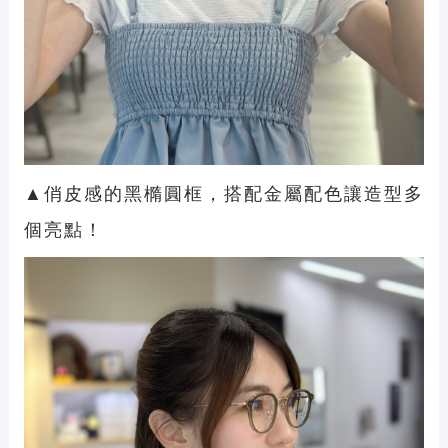
▲俏皮感的黑橢圓框，搭配金屬配色讓造型多
個亮點！