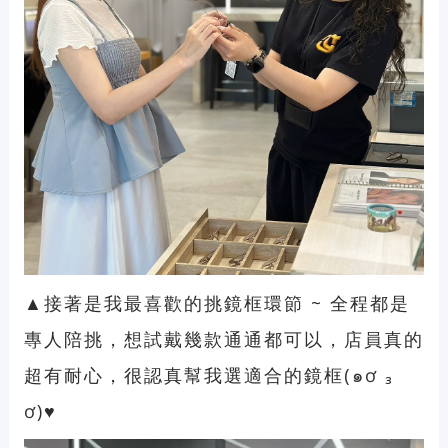
▲接著是我最喜歡的挑鏡框環節 ~ 全程都是
專人陪挑，想試戴幾款通通都可以，店員真的
超有耐心，很認真幫我選適合的鏡框(๑ơ ₃
ơ)♥