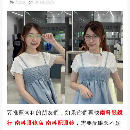
by
丸皮妹
on
5月 04, 2025
要推薦南科的朋友們，如果你們再找
南科眼鏡
行
南科
眼鏡店
南科
配眼鏡
，需要配眼鏡不妨