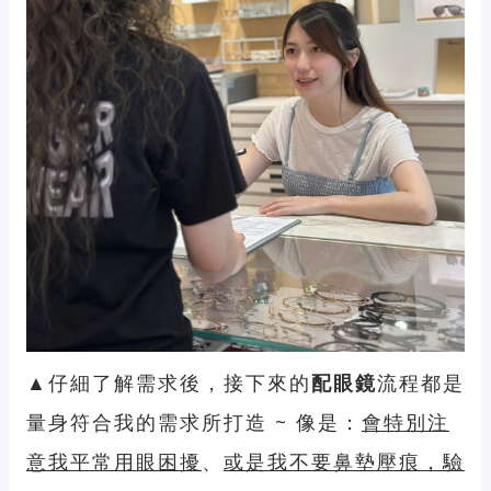
▲仔細了解需求後，接下來的
配眼鏡
流程都是
量身符合我的需求所打造 ~ 像是：
會特別注
意我平常用眼困擾
、
或是我不要鼻墊壓痕，驗