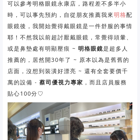
可以參考明格眼鏡永康店，路程差不多半小
時，可以事先預約，自從朋友推薦我來
明格
配
眼鏡後，我開始覺得戴眼鏡是一件舒服的事情
耶！不然我以前超討厭戴眼鏡，常覺得頭暈、
或是鼻墊處有明顯壓痕 ~
明格眼鏡
是超多人
推薦的，居然開30年了 ~ 原本以為是舊舊的
店面，沒想到裝潢好漂亮 ~ 還有全套要價千
萬的設備 -
蔡司優視力專家
，而且店員服務
貼心100分♡