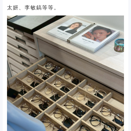
太妍、李敏鎬等等。