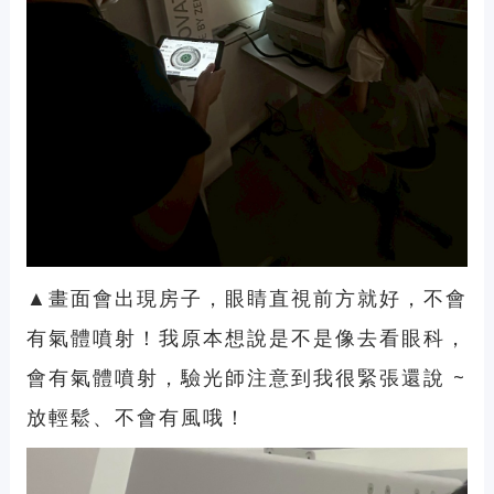
▲畫面會出現房子，眼睛直視前方就好，不會
有氣體噴射！我原本想說是不是像去看眼科，
會有氣體噴射，驗光師注意到我很緊張還說 ~
放輕鬆、不會有風哦！