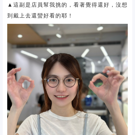
▲這副是店員幫我挑的，看著覺得還好，沒想
到戴上去還蠻好看的耶！