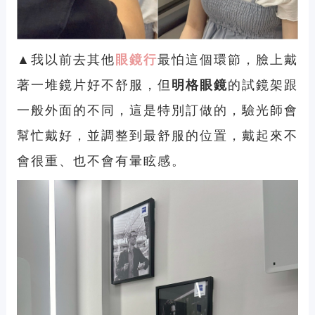
▲我以前去其他
眼鏡行
最怕這個環節，臉上戴
著一堆鏡片好不舒服，但
明格眼鏡
的試鏡架跟
一般外面的不同，這是特別訂做的，驗光師會
幫忙戴好，並調整到最舒服的位置，戴起來不
會很重、也不會有暈眩感。