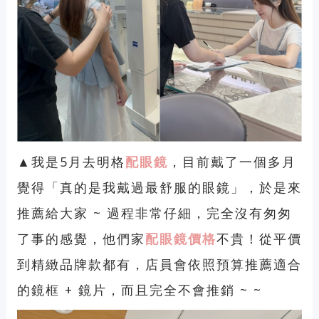
▲我是5月去明格
配眼鏡
，目前戴了一個多月
覺得「真的是我戴過最舒服的眼鏡」，於是來
推薦給大家 ~ 過程非常仔細，完全沒有匆匆
了事的感覺，他們家
配眼鏡價格
不貴！從平價
到精緻品牌款都有，店員會依照預算推薦適合
的鏡框 + 鏡片，而且完全不會推銷 ~ ~