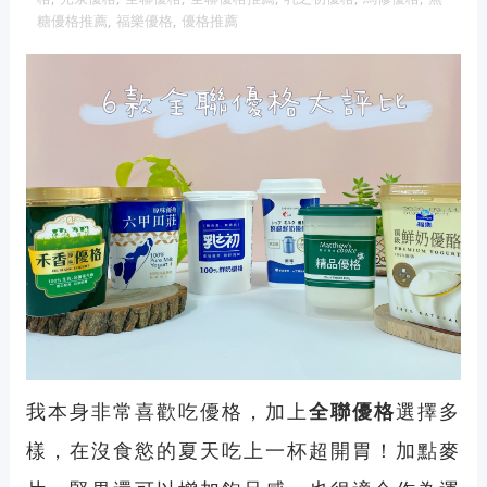
糖優格推薦
,
福樂優格
,
優格推薦
我本身非常喜歡吃優格，加上
全聯優格
選擇多
樣，在沒食慾的夏天吃上一杯超開胃！加點麥