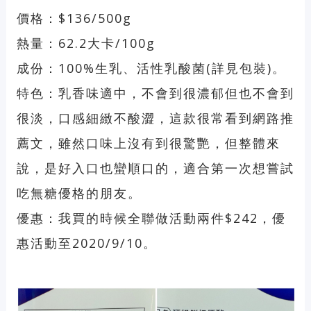
價格：$136/500g
熱量：62.2大卡/100g
成份：100%生乳、活性乳酸菌(詳見包裝)。
特色：乳香味適中，不會到很濃郁但也不會到
很淡，口感細緻不酸澀，這款很常看到網路推
薦文，雖然口味上沒有到很驚艷，但整體來
說，是好入口也蠻順口的，適合第一次想嘗試
吃無糖優格的朋友。
優惠：我買的時候全聯做活動兩件$242，優
惠活動至2020/9/10。