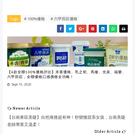
Tags
# 100%優格
# 六甲田莊優格
【6款全聯100%優格評比】禾香優格、乳之初、馬修、光泉、福樂、
六甲田莊，全聯優格口感價格全功略！
Sept 15, 2020
Newer Article
【台南東區美睫】自然捲翹超有神！秒變微甜系女孩，台南美睫
老師專業又溫柔！
Older Article