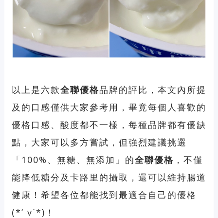
以上是六款
全聯優格
品牌的評比，本文內所提
及的口感僅供大家參考用，畢竟每個人喜歡的
優格口感、酸度都不一樣，每種品牌都有優缺
點，大家可以多方嘗試，但強烈建議挑選
「100%、無糖、無添加」的
全聯優格
，不僅
能降低糖分及卡路里的攝取，還可以維持腸道
健康！希望各位都能找到最適合自己的優格
(*‘ v`*)！