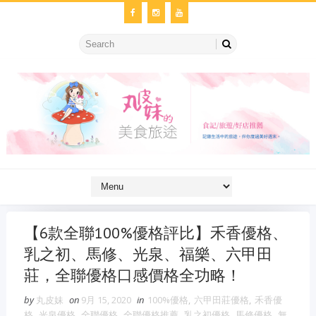
【6款全聯100%優格評比】禾香優格、
乳之初、馬修、光泉、福樂、六甲田
莊，全聯優格口感價格全功略！
by
丸皮妹
on
9月 15, 2020
in
100%優格
,
六甲田莊優格
,
禾香優
格
,
光泉優格
,
全聯優格
,
全聯優格推薦
,
乳之初優格
,
馬修優格
,
無