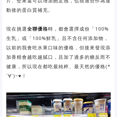
片、堅果還可以增加飽足感，也很適合作為運
動後的蛋白質補充。
現在挑選
全聯優格
時，都會選擇成份「100%
生乳」或「100%鮮乳」且不含任何添加物，
以前的我會吃水果口味的優格，但後來發現添
加香精會越吃越膩口，且加了過多的糖反而不
健康，所以現在都吃最純粹、最天然的優格(*
´∀`)~♥！