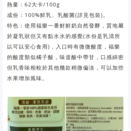
熱量：62大卡/100g
成份：100%鮮乳、乳酸菌(詳見包裝)。
特色：使用福樂一番鮮鮮奶自然發酵，質地屬
於凝乳狀但又有點水水的感覺(水份是乳清所
以可以安心食用)，入口時有微微酸度，福樂
的酸度類似橘子酸，味道酸中帶甘，口感綿密
但乳香味相較於其他幾款稍微偏淡，可以加些
水果增加風味。