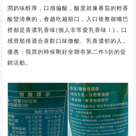
潤奶味醇厚，口感偏酸，酸度就像番茄的輕香
酸蠻清爽的，會越吃越順口，入口後整個嘴巴
裡都是香濃乳香味(個人非常愛乳香味！)，口
感滑順很適合喜歡口味微酸、乳香濃郁的人。
優惠：我買的時候剛好全聯有第二件5折的促
銷活動。