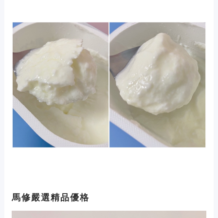
馬修嚴選精品優格