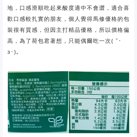
地，口感滑順吃起來酸度適中不會澀，適合喜
歡口感較扎實的朋友，個人覺得馬修優格的包
裝很有質感，但因主打精品優格，所以價格偏
高，為了荷包君著想，只能偶爾吃一次( ˘･
з･)。